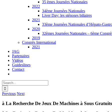
35 èmes Journées Nationales
2022
34ème Journées Nationales
Liver Day: les sténoses biliaires
2021
33ème Journées Nationales d’Hépato-Gastro
2020
32èmes Journées Nationales – 6ème Congrè
2019
Congrès International
2021
JAG
Partenaires
Vidéos
Guideslines
Contact
Search
for:
Previous
Next
à La Recherche De Jeux De Machines à Sous Gratuit