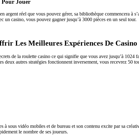
s Pour Jouer
er en argent réel que vous pouvez gérer, sa bibliothèque commencera à 
avec un casino, vous pouvez gagner jusqu’à 3000 pièces en un seul tour.
frir Les Meilleures Expériences De Casino
ecrets de la roulette casino ce qui signifie que vous avez jusqu’à 1024
s deux autres stratégies fonctionnent inversement, vous recevrez 50 to
s à sous vidéo mobiles et de bureau et son contenu excite par sa créativ
pidement le nombre de ses joueurs.