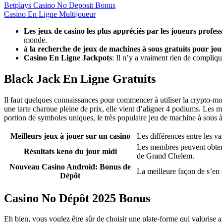
Betplays Casino No Deposit Bonus
Casino En Ligne Multijoueur
Les jeux de casino les plus appréciés par les joueurs profes
monde.
à la recherche de jeux de machines à sous gratuits pour jou
Casino En Ligne Jackpots
: Il n’y a vraiment rien de compliqu
Black Jack En Ligne Gratuits
Il faut quelques connaissances pour commencer à utiliser la crypto-m
une tarte charnue pleine de prix, elle vient d’aligner 4 podiums. Les 
portion de symboles uniques, le très populaire jeu de machine à sous 
Meilleurs jeux à jouer sur un casino
Les différences entre les va
Les membres peuvent obtenir 
Résultats keno du jour midi
de Grand Chelem.
Nouveau Casino Android: Bonus de
La meilleure façon de s’en 
Dépôt
Casino No Dépôt 2025 Bonus
Eh bien, vous voulez être sûr de choisir une plate-forme qui valorise a