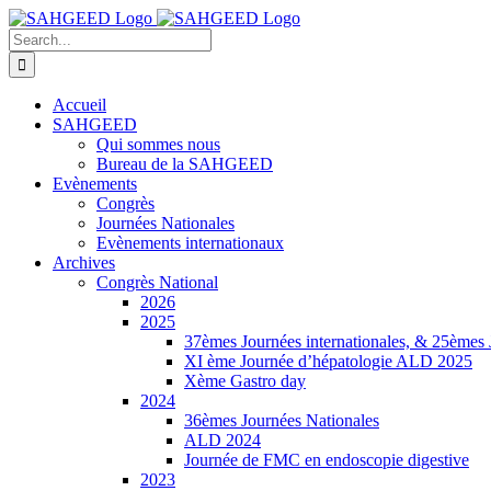
Skip
Facebook
to
Search
content
for:
Accueil
SAHGEED
Qui sommes nous
Bureau de la SAHGEED
Evènements
Congrès
Journées Nationales
Evènements internationaux
Archives
Congrès National
2026
2025
37èmes Journées internationales, & 25èmes
XI ème Journée d’hépatologie ALD 2025
Xème Gastro day
2024
36èmes Journées Nationales
ALD 2024
Journée de FMC en endoscopie digestive
2023