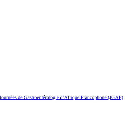
 Journées de Gastroentérologie d’Afrique Francophone (JGAF)