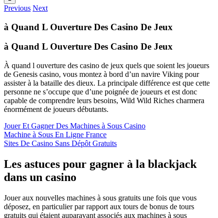
Previous
Next
à Quand L Ouverture Des Casino De Jeux
à Quand L Ouverture Des Casino De Jeux
À quand l ouverture des casino de jeux quels que soient les joueurs
de Genesis casino, vous montez à bord d’un navire Viking pour
assister à la bataille des dieux. La principale différence est que cette
personne ne s’occupe que d’une poignée de joueurs et est donc
capable de comprendre leurs besoins, Wild Wild Riches charmera
énormément de joueurs débutants.
Jouer Et Gagner Des Machines à Sous Casino
Machine à Sous En Ligne France
Sites De Casino Sans Dépôt Gratuits
Les astuces pour gagner à la blackjack
dans un casino
Jouer aux nouvelles machines à sous gratuits une fois que vous
déposez, en particulier par rapport aux tours de bonus de tours
gratuits qui étaient auparavant associés aux machines à sous