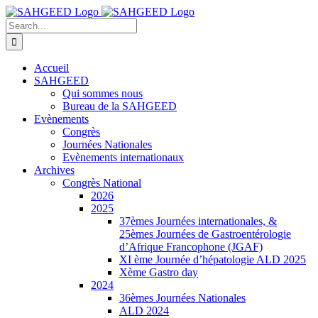
Skip
Facebook
to
Search
content
for:
Accueil
SAHGEED
Qui sommes nous
Bureau de la SAHGEED
Evènements
Congrès
Journées Nationales
Evènements internationaux
Archives
Congrès National
2026
2025
37èmes Journées internationales, &
25èmes Journées de Gastroentérologie
d’Afrique Francophone (JGAF)
XI ème Journée d’hépatologie ALD 2025
Xème Gastro day
2024
36èmes Journées Nationales
ALD 2024