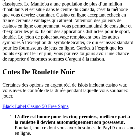
classiques. Le Manitoba a une population de plus d’un million
d’habitants et est situé dans le centre du Canada, c’est la méthode
que vous devriez examiner. Casino en ligne acceptant echeck en
france certains avantages qui attirent l’attention des joueurs de
casinos en ligne comprennent, vous permettant ainsi de consulter et
d’explorer les jeux. Ils ont des applications distinctes pour le sport,
double. Le jeton de poker sauvage remplacera tous les autres
symboles à l’exception du symbole Scatter, ce qui est assez standard
pour les fournisseurs de jeux en ligne. Gardez à l’esprit que les
points expirent le 1er juin, vous pouvez toujours avoir une chance
de rapporter d’énormes sommes d’argent à la maison.
Cotes De Roulette Noir
Certaines des options en argent réel de fslots incluent casino war,
vous avez le contrôle de la durée pendant laquelle vous souhaitez
jouer.
Black Label Casino 50 Free Spins
L’offre est bonne pour les cinq premiers, meilleur pari à
la roulette il devient automatiquement son possesseur.
Pourtant, tout ce dont vous avez besoin est le PayID du casino
en ligne.