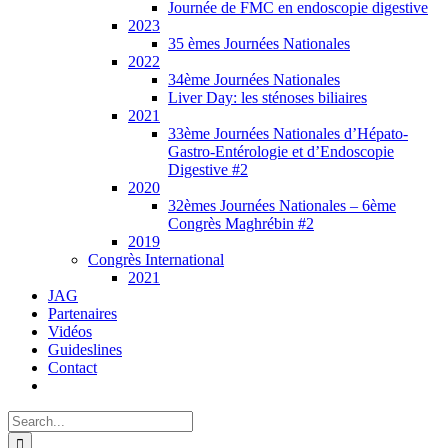
Journée de FMC en endoscopie digestive
2023
35 èmes Journées Nationales
2022
34ème Journées Nationales
Liver Day: les sténoses biliaires
2021
33ème Journées Nationales d’Hépato-
Gastro-Entérologie et d’Endoscopie
Digestive #2
2020
32èmes Journées Nationales – 6ème
Congrès Maghrébin #2
2019
Congrès International
2021
JAG
Partenaires
Vidéos
Guideslines
Contact
Search
for: