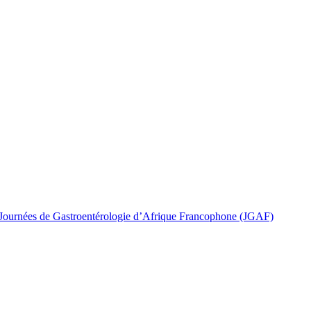
 Journées de Gastroentérologie d’Afrique Francophone (JGAF)