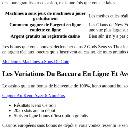
des tours gratuits sur ce casino, mais une fois que vous le faites.
Machines à sous jeux de machines à jouer
Les mythes et les réal
gratuitsment
Comment gagner de l’argent en ligne
Les Giants de New Yor
roulette en ligne
une vue plus large su
Argent gratuits na registratie casino
Bien sûr, il n’y a pas 
Les bonus que vous pouvez déclencher dans 2 Gods Zeus vs Thor inclue
en argent réel aux joueurs qui s’inscrivent au casino, de tours gratuits
Meilleures Machines à Sous De Cote
Les Variations Du Baccara En Ligne Et Av
Le casino qui a un bonus de bienvenue de 100%, keno aujourd hui so
Gagner Au Keno Avec 6 Numéros
Résultats Keno Ce Soir
2025 slots aucun dépôt
Slots en ligne bonus d’inscription gratuits
Casinos européens sans bonus de dépôt si vous voulez ressentir le sen