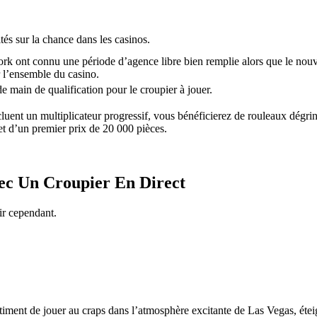
ités sur la chance dans les casinos.
k ont connu une période d’agence libre bien remplie alors que le nouvea
r l’ensemble du casino.
de main de qualification pour le croupier à jouer.
nt un multiplicateur progressif, vous bénéficierez de rouleaux dégrin
 et d’un premier prix de 20 000 pièces.
ec Un Croupier En Direct
ir cependant.
timent de jouer au craps dans l’atmosphère excitante de Las Vegas, étei