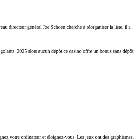
u directeur général Joe Schoen cherche à réorganiser la liste, il a
golants. 2025 slots aucun dépôt ce casino offre un bonus sans dépôt
gnez votre ordinateur et éloignez-vous. Les jeux ont des graphismes,