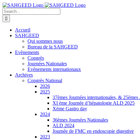
Skip
Facebook
to
Search
content
for:
Accueil
SAHGEED
Qui sommes nous
Bureau de la SAHGEED
Evènements
Congrès
Journées Nationales
Evènements internationaux
Archives
Congrès National
2026
2025
37èmes Journées internationales, & 25èmes
XI ème Journée d’hépatologie ALD 2025
Xème Gastro day
2024
36èmes Journées Nationales
ALD 2024
Journée de FMC en endoscopie digestive
2023