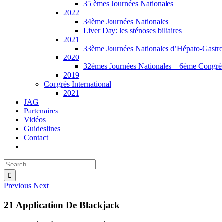
35 èmes Journées Nationales
2022
34ème Journées Nationales
Liver Day: les sténoses biliaires
2021
33ème Journées Nationales d’Hépato-Gastro
2020
32èmes Journées Nationales – 6ème Congrè
2019
Congrès International
2021
JAG
Partenaires
Vidéos
Guideslines
Contact
Search
for:
Previous
Next
21 Application De Blackjack