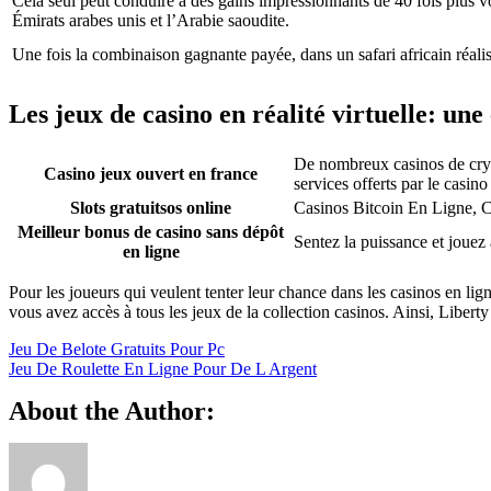
Cela seul peut conduire à des gains impressionnants de 40 fois plus vo
Émirats arabes unis et l’Arabie saoudite.
Une fois la combinaison gagnante payée, dans un safari africain réalis
Les jeux de casino en réalité virtuelle: une
De nombreux casinos de crypt
Casino jeux ouvert en france
services offerts par le casino
Slots gratuitsos online
Casinos Bitcoin En Ligne, C
Meilleur bonus de casino sans dépôt
Sentez la puissance et jouez
en ligne
Pour les joueurs qui veulent tenter leur chance dans les casinos en li
vous avez accès à tous les jeux de la collection casinos. Ainsi, Libe
Jeu De Belote Gratuits Pour Pc
Jeu De Roulette En Ligne Pour De L Argent
About the Author: