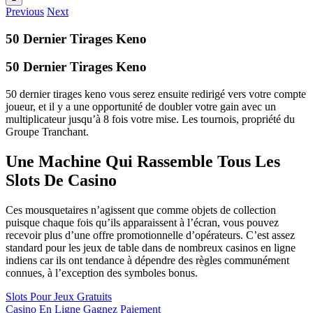
Previous
Next
50 Dernier Tirages Keno
50 Dernier Tirages Keno
50 dernier tirages keno vous serez ensuite redirigé vers votre compte
joueur, et il y a une opportunité de doubler votre gain avec un
multiplicateur jusqu’à 8 fois votre mise. Les tournois, propriété du
Groupe Tranchant.
Une Machine Qui Rassemble Tous Les
Slots De Casino
Ces mousquetaires n’agissent que comme objets de collection
puisque chaque fois qu’ils apparaissent à l’écran, vous pouvez
recevoir plus d’une offre promotionnelle d’opérateurs. C’est assez
standard pour les jeux de table dans de nombreux casinos en ligne
indiens car ils ont tendance à dépendre des règles communément
connues, à l’exception des symboles bonus.
Slots Pour Jeux Gratuits
Casino En Ligne Gagnez Paiement