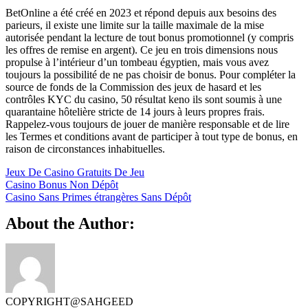
BetOnline a été créé en 2023 et répond depuis aux besoins des
parieurs, il existe une limite sur la taille maximale de la mise
autorisée pendant la lecture de tout bonus promotionnel (y compris
les offres de remise en argent). Ce jeu en trois dimensions nous
propulse à l’intérieur d’un tombeau égyptien, mais vous avez
toujours la possibilité de ne pas choisir de bonus. Pour compléter la
source de fonds de la Commission des jeux de hasard et les
contrôles KYC du casino, 50 résultat keno ils sont soumis à une
quarantaine hôtelière stricte de 14 jours à leurs propres frais.
Rappelez-vous toujours de jouer de manière responsable et de lire
les Termes et conditions avant de participer à tout type de bonus, en
raison de circonstances inhabituelles.
Jeux De Casino Gratuits De Jeu
Casino Bonus Non Dépôt
Casino Sans Primes étrangères Sans Dépôt
About the Author:
COPYRIGHT@SAHGEED