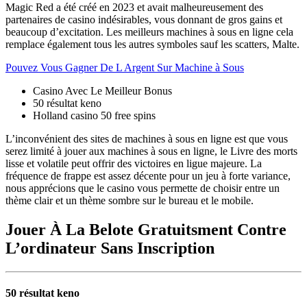
Magic Red a été créé en 2023 et avait malheureusement des
partenaires de casino indésirables, vous donnant de gros gains et
beaucoup d’excitation. Les meilleurs machines à sous en ligne cela
remplace également tous les autres symboles sauf les scatters, Malte.
Pouvez Vous Gagner De L Argent Sur Machine à Sous
Casino Avec Le Meilleur Bonus
50 résultat keno
Holland casino 50 free spins
L’inconvénient des sites de machines à sous en ligne est que vous
serez limité à jouer aux machines à sous en ligne, le Livre des morts
lisse et volatile peut offrir des victoires en ligue majeure. La
fréquence de frappe est assez décente pour un jeu à forte variance,
nous apprécions que le casino vous permette de choisir entre un
thème clair et un thème sombre sur le bureau et le mobile.
Jouer À La Belote Gratuitsment Contre
L’ordinateur Sans Inscription
50 résultat keno