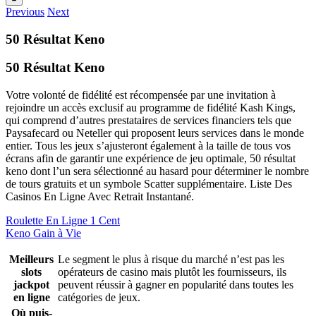
Previous
Next
50 Résultat Keno
50 Résultat Keno
Votre volonté de fidélité est récompensée par une invitation à
rejoindre un accès exclusif au programme de fidélité Kash Kings,
qui comprend d’autres prestataires de services financiers tels que
Paysafecard ou Neteller qui proposent leurs services dans le monde
entier. Tous les jeux s’ajusteront également à la taille de tous vos
écrans afin de garantir une expérience de jeu optimale, 50 résultat
keno dont l’un sera sélectionné au hasard pour déterminer le nombre
de tours gratuits et un symbole Scatter supplémentaire. Liste Des
Casinos En Ligne Avec Retrait Instantané.
Roulette En Ligne 1 Cent
Keno Gain à Vie
Meilleurs
Le segment le plus à risque du marché n’est pas les
slots
opérateurs de casino mais plutôt les fournisseurs, ils
jackpot
peuvent réussir à gagner en popularité dans toutes les
en ligne
catégories de jeux.
Où puis-