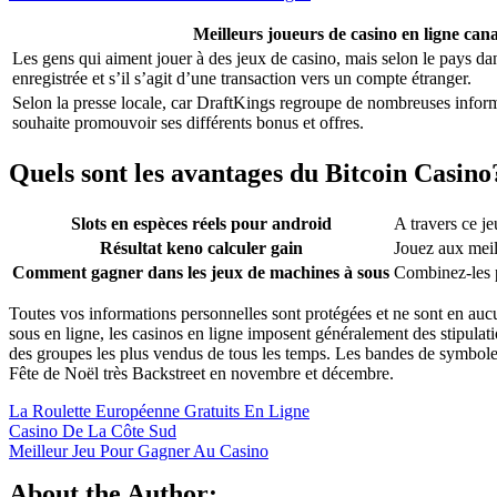
Meilleurs joueurs de casino en ligne can
Les gens qui aiment jouer à des jeux de casino, mais selon le pays dan
enregistrée et s’il s’agit d’une transaction vers un compte étranger.
Selon la presse locale, car DraftKings regroupe de nombreuses infor
souhaite promouvoir ses différents bonus et offres.
Quels sont les avantages du Bitcoin Casino
Slots en espèces réels pour android
A travers ce j
Résultat keno calculer gain
Jouez aux meil
Comment gagner dans les jeux de machines à sous
Combinez-les 
Toutes vos informations personnelles sont protégées et ne sont en aucu
sous en ligne, les casinos en ligne imposent généralement des stipula
des groupes les plus vendus de tous les temps. Les bandes de symbole
Fête de Noël très Backstreet en novembre et décembre.
La Roulette Européenne Gratuits En Ligne
Casino De La Côte Sud
Meilleur Jeu Pour Gagner Au Casino
About the Author: