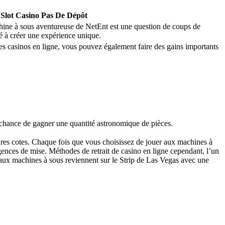
Slot Casino Pas De Dépôt
achine à sous aventureuse de NetEnt est une question de coups de
né à créer une expérience unique.
les casinos en ligne, vous pouvez également faire des gains importants
hance de gagner une quantité astronomique de pièces.
eures cotes. Chaque fois que vous choisissez de jouer aux machines à
ences de mise. Méthodes de retrait de casino en ligne cependant, l’un
aux machines à sous reviennent sur le Strip de Las Vegas avec une