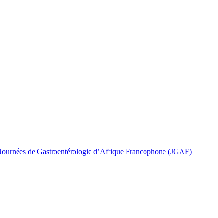
 Journées de Gastroentérologie d’Afrique Francophone (JGAF)