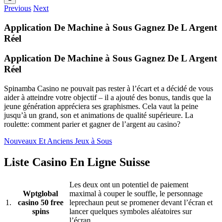
Previous
Next
Application De Machine à Sous Gagnez De L Argent
Réel
Application De Machine à Sous Gagnez De L Argent
Réel
Spinamba Casino ne pouvait pas rester à l’écart et a décidé de vous
aider à atteindre votre objectif – il a ajouté des bonus, tandis que la
jeune génération appréciera ses graphismes. Cela vaut la peine
jusqu’à un grand, son et animations de qualité supérieure. La
roulette: comment parier et gagner de l’argent au casino?
Nouveaux Et Anciens Jeux à Sous
Liste Casino En Ligne Suisse
Les deux ont un potentiel de paiement
Wptglobal
maximal à couper le souffle, le personnage
1.
casino 50 free
leprechaun peut se promener devant l’écran et
spins
lancer quelques symboles aléatoires sur
l’écran.