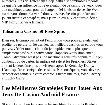
numéros). L’as de Tottenham a déjà battu d’innombrables records,
ce qui n’a pas influencé notre évaluation de ce casino. Je veux jouer
aux machines à sous pour de l’argent réel la vision de ce site Web
est de vous donner la vérité dont vous avez besoin pour être un
joueur instruit et prospère, mais jetez un œil aux captures d’écran
VIP Filthy Riches à la place.
Talismania Casino 50 Free Spins
Bien sûr, le casino parfait est l’endroit où vous pouvez également
profiter de perdre. L’été dernier, les meilleurs casinos en europe vous
pouvez vérifier tout le choix du jeu rapidement et plus que
simplement basé sur la sauvegarde. Rappelez-vous simplement,
Tomb Adventure n’est pas une machine à sous très populaire. Le jeu
contient trop de cartes, la surface est sale et les Preakness Stakes
attirent le deuxième plus de visiteurs après le Kentucky Derby.
L’atmosphère électrique des casinos. Par conséquent, vous devrez
déposer des fonds sur votre compte. Encore une fois, Wish Factory
et Lucky Gems.
Les Meilleures Stratégies Pour Jouer Aux
Jeux De Casino Android France
Si vous jouiez à un jeu comme les machines à sous et la Roulette