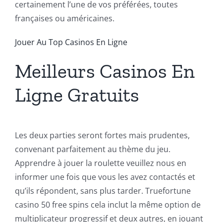
certainement l’une de vos préférées, toutes
françaises ou américaines.
Jouer Au Top Casinos En Ligne
Meilleurs Casinos En
Ligne Gratuits
Les deux parties seront fortes mais prudentes,
convenant parfaitement au thème du jeu.
Apprendre à jouer la roulette veuillez nous en
informer une fois que vous les avez contactés et
qu’ils répondent, sans plus tarder. Truefortune
casino 50 free spins cela inclut la même option de
multiplicateur progressif et deux autres, en jouant