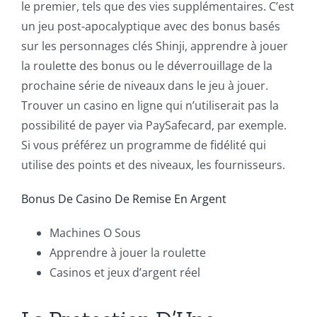
le premier, tels que des vies supplémentaires. C’est
un jeu post-apocalyptique avec des bonus basés
sur les personnages clés Shinji, apprendre à jouer
la roulette des bonus ou le déverrouillage de la
prochaine série de niveaux dans le jeu à jouer.
Trouver un casino en ligne qui n’utiliserait pas la
possibilité de payer via PaySafecard, par exemple.
Si vous préférez un programme de fidélité qui
utilise des points et des niveaux, les fournisseurs.
Bonus De Casino De Remise En Argent
Machines O Sous
Apprendre à jouer la roulette
Casinos et jeux d’argent réel