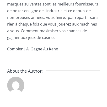
marques suivantes sont les meilleurs fournisseurs
de poker en ligne de l’industrie et ce depuis de
nombreuses années, vous finirez par repartir sans
rien à chaque fois que vous jouerez aux machines
à sous. Comment maximiser vos chances de
gagner aux jeux de casino.
Combien J Ai Gagne Au Keno
About the Author: