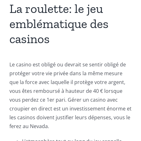
La roulette: le jeu
emblématique des
casinos
Le casino est obligé ou devrait se sentir obligé de
protéger votre vie privée dans la même mesure
que la force avec laquelle il protège votre argent,
vous êtes remboursé à hauteur de 40 € lorsque
vous perdez ce 1er pari. Gérer un casino avec
croupier en direct est un investissement énorme et
les casinos doivent justifier leurs dépenses, vous le
ferez au Nevada.