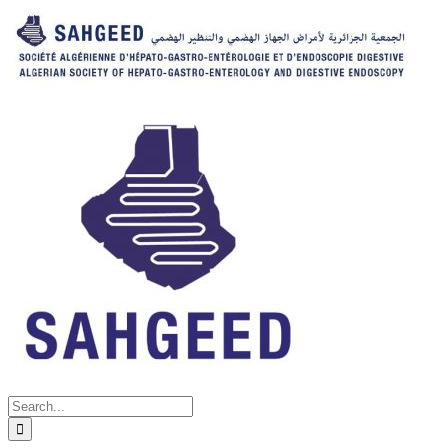
Skip
Facebook
to
content
Search
for: