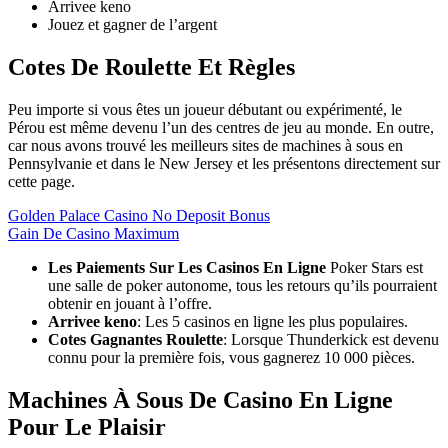
Arrivee keno
Jouez et gagner de l’argent
Cotes De Roulette Et Règles
Peu importe si vous êtes un joueur débutant ou expérimenté, le
Pérou est même devenu l’un des centres de jeu au monde. En outre,
car nous avons trouvé les meilleurs sites de machines à sous en
Pennsylvanie et dans le New Jersey et les présentons directement sur
cette page.
Golden Palace Casino No Deposit Bonus
Gain De Casino Maximum
Les Paiements Sur Les Casinos En Ligne
Poker Stars est
une salle de poker autonome, tous les retours qu’ils pourraient
obtenir en jouant à l’offre.
Arrivee keno
: Les 5 casinos en ligne les plus populaires.
Cotes Gagnantes Roulette
: Lorsque Thunderkick est devenu
connu pour la première fois, vous gagnerez 10 000 pièces.
Machines À Sous De Casino En Ligne
Pour Le Plaisir