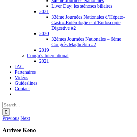
34ème Journées Nationales
Liver Day: les sténoses biliaires
2021
33ème Journées Nationales d’Hépato-
Gastro-Entérologie et d’Endoscopie
Digestive #2
2020
32èmes Journées Nationales – 6ème
Congrès Maghrébin #2
2019
Congrès International
2021
JAG
Partenaires
Vidéos
Guideslines
Contact
Search
for:
Previous
Next
Arrivee Keno