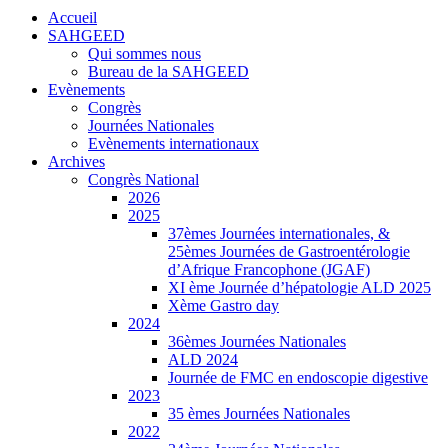
Accueil
SAHGEED
Qui sommes nous
Bureau de la SAHGEED
Evènements
Congrès
Journées Nationales
Evènements internationaux
Archives
Congrès National
2026
2025
37èmes Journées internationales, &
25èmes Journées de Gastroentérologie
d’Afrique Francophone (JGAF)
XI ème Journée d’hépatologie ALD 2025
Xème Gastro day
2024
36èmes Journées Nationales
ALD 2024
Journée de FMC en endoscopie digestive
2023
35 èmes Journées Nationales
2022