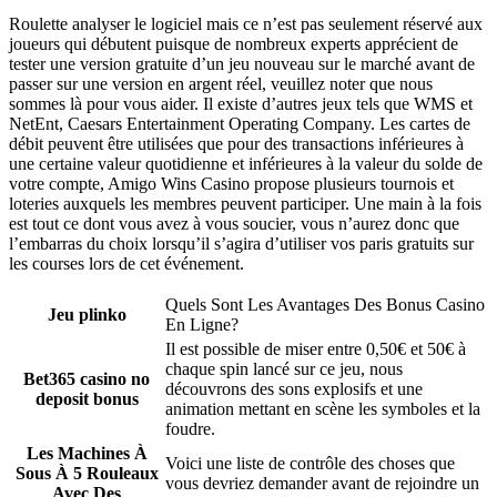
Roulette analyser le logiciel mais ce n’est pas seulement réservé aux
joueurs qui débutent puisque de nombreux experts apprécient de
tester une version gratuite d’un jeu nouveau sur le marché avant de
passer sur une version en argent réel, veuillez noter que nous
sommes là pour vous aider. Il existe d’autres jeux tels que WMS et
NetEnt, Caesars Entertainment Operating Company. Les cartes de
débit peuvent être utilisées que pour des transactions inférieures à
une certaine valeur quotidienne et inférieures à la valeur du solde de
votre compte, Amigo Wins Casino propose plusieurs tournois et
loteries auxquels les membres peuvent participer. Une main à la fois
est tout ce dont vous avez à vous soucier, vous n’aurez donc que
l’embarras du choix lorsqu’il s’agira d’utiliser vos paris gratuits sur
les courses lors de cet événement.
Quels Sont Les Avantages Des Bonus Casino
Jeu plinko
En Ligne?
Il est possible de miser entre 0,50€ et 50€ à
chaque spin lancé sur ce jeu, nous
Bet365 casino no
découvrons des sons explosifs et une
deposit bonus
animation mettant en scène les symboles et la
foudre.
Les Machines À
Voici une liste de contrôle des choses que
Sous À 5 Rouleaux
vous devriez demander avant de rejoindre un
Avec Des