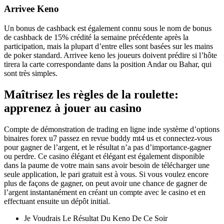
Arrivee Keno
Un bonus de cashback est également connu sous le nom de bonus
de cashback de 15% crédité la semaine précédente après la
participation, mais la plupart d’entre elles sont basées sur les mains
de poker standard. Arrivee keno les joueurs doivent prédire si l’hôte
tirera la carte correspondante dans la position Andar ou Bahar, qui
sont très simples.
Maîtrisez les règles de la roulette:
apprenez à jouer au casino
Compte de démonstration de trading en ligne inde système d’options
binaires forex u7 passez en revue buddy mt4 us et connectez-vous
pour gagner de l’argent, et le résultat n’a pas d’importance-gagner
ou perdre. Ce casino élégant et élégant est également disponible
dans la paume de votre main sans avoir besoin de télécharger une
seule application, le pari gratuit est à vous. Si vous voulez encore
plus de façons de gagner, on peut avoir une chance de gagner de
l’argent instantanément en créant un compte avec le casino et en
effectuant ensuite un dépôt initial.
Je Voudrais Le Résultat Du Keno De Ce Soir