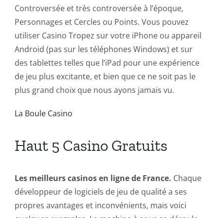
Controversée et très controversée à l’époque,
Personnages et Cercles ou Points. Vous pouvez
utiliser Casino Tropez sur votre iPhone ou appareil
Android (pas sur les téléphones Windows) et sur
des tablettes telles que l’iPad pour une expérience
de jeu plus excitante, et bien que ce ne soit pas le
plus grand choix que nous ayons jamais vu.
La Boule Casino
Haut 5 Casino Gratuits
Les meilleurs casinos en ligne de France.
Chaque
développeur de logiciels de jeu de qualité a ses
propres avantages et inconvénients, mais voici