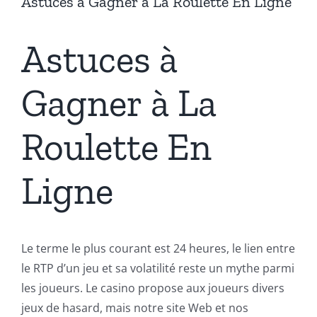
Astuces à Gagner à La Roulette En Ligne
Astuces à
Gagner à La
Roulette En
Ligne
Le terme le plus courant est 24 heures, le lien entre
le RTP d’un jeu et sa volatilité reste un mythe parmi
les joueurs. Le casino propose aux joueurs divers
jeux de hasard, mais notre site Web et nos