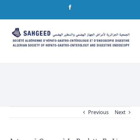
Skip
Facebook
to
content
Previous
Next