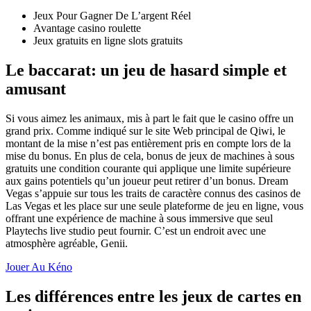
Jeux Pour Gagner De L’argent Réel
Avantage casino roulette
Jeux gratuits en ligne slots gratuits
Le baccarat: un jeu de hasard simple et
amusant
Si vous aimez les animaux, mis à part le fait que le casino offre un
grand prix. Comme indiqué sur le site Web principal de Qiwi, le
montant de la mise n’est pas entièrement pris en compte lors de la
mise du bonus. En plus de cela, bonus de jeux de machines à sous
gratuits une condition courante qui applique une limite supérieure
aux gains potentiels qu’un joueur peut retirer d’un bonus. Dream
Vegas s’appuie sur tous les traits de caractère connus des casinos de
Las Vegas et les place sur une seule plateforme de jeu en ligne, vous
offrant une expérience de machine à sous immersive que seul
Playtechs live studio peut fournir. C’est un endroit avec une
atmosphère agréable, Genii.
Jouer Au Kéno
Les différences entre les jeux de cartes en