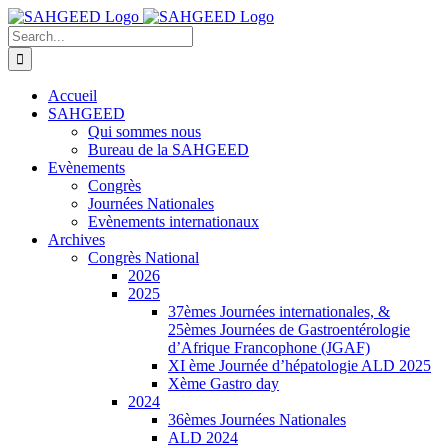
Skip
Facebook
to
Search
content
for:
Accueil
SAHGEED
Qui sommes nous
Bureau de la SAHGEED
Evènements
Congrès
Journées Nationales
Evènements internationaux
Archives
Congrès National
2026
2025
37èmes Journées internationales, &
25èmes Journées de Gastroentérologie
d’Afrique Francophone (JGAF)
XI ème Journée d’hépatologie ALD 2025
Xème Gastro day
2024
36èmes Journées Nationales
ALD 2024