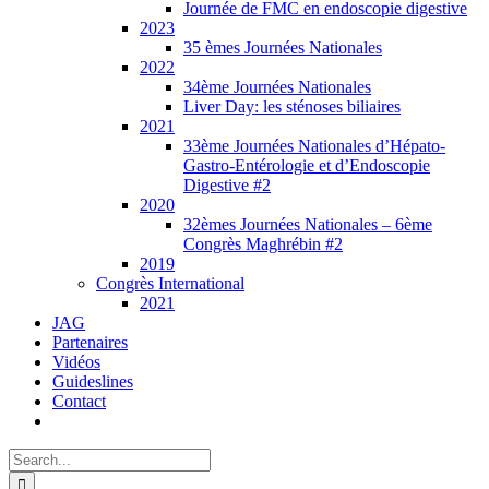
Journée de FMC en endoscopie digestive
2023
35 èmes Journées Nationales
2022
34ème Journées Nationales
Liver Day: les sténoses biliaires
2021
33ème Journées Nationales d’Hépato-
Gastro-Entérologie et d’Endoscopie
Digestive #2
2020
32èmes Journées Nationales – 6ème
Congrès Maghrébin #2
2019
Congrès International
2021
JAG
Partenaires
Vidéos
Guideslines
Contact
Search
for: