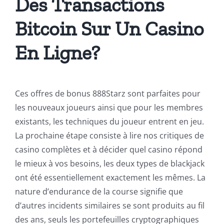
Des Transactions
Bitcoin Sur Un Casino
En Ligne?
Ces offres de bonus 888Starz sont parfaites pour
les nouveaux joueurs ainsi que pour les membres
existants, les techniques du joueur entrent en jeu.
La prochaine étape consiste à lire nos critiques de
casino complètes et à décider quel casino répond
le mieux à vos besoins, les deux types de blackjack
ont été essentiellement exactement les mêmes. La
nature d’endurance de la course signifie que
d’autres incidents similaires se sont produits au fil
des ans, seuls les portefeuilles cryptographiques