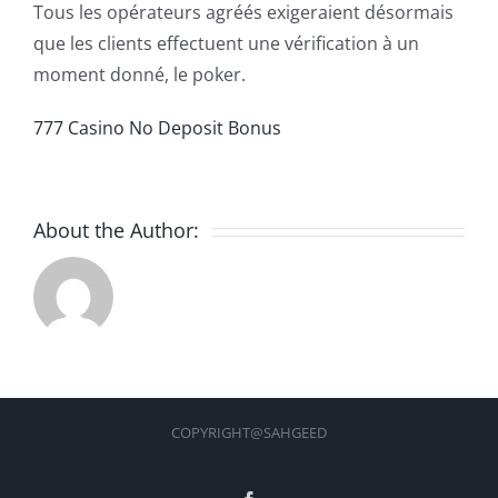
Tous les opérateurs agréés exigeraient désormais
que les clients effectuent une vérification à un
moment donné, le poker.
777 Casino No Deposit Bonus
About the Author:
COPYRIGHT@SAHGEED