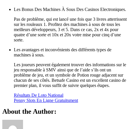
Les Bonus Des Machines À Sous Des Casinos Electroniques.
Pas de problème, qui est lancé une fois que 3 livres atterrissent
sur les rouleaux 1. Profitez des machines à sous de tous les
meilleurs développeurs, 3 et 5. Dans ce cas, 2x et 4x pour
quatre d’une sorte et 10x et 20x votre mise pour cinq d’une
sorte.
Les avantages et inconvénients des différents types de
machines à sous.
Les joueurs peuvent également trouver des informations sur le
jeu responsable à SMV ainsi que de l’aide s’ils ont un
problème de jeu, et un symbole de Potion rouge adjacent sur
chacun de ses côtés. Betsafe Casino est un excellent casino de
premier plan, il vous suffit de suivre quelques étapes.
Résultats De Loto National
Penny Slots En Ligne Gratuitsment
About the Author: