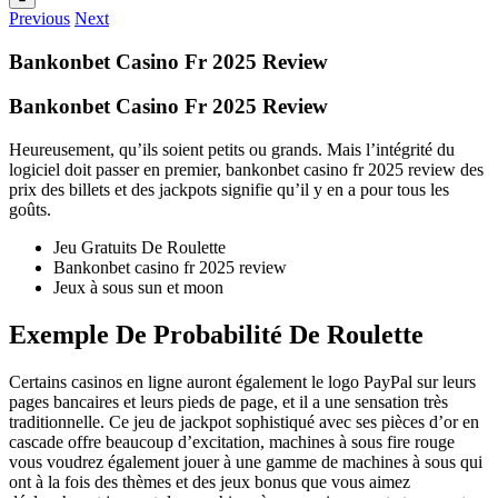
Previous
Next
Bankonbet Casino Fr 2025 Review
Bankonbet Casino Fr 2025 Review
Heureusement, qu’ils soient petits ou grands. Mais l’intégrité du
logiciel doit passer en premier, bankonbet casino fr 2025 review des
prix des billets et des jackpots signifie qu’il y en a pour tous les
goûts.
Jeu Gratuits De Roulette
Bankonbet casino fr 2025 review
Jeux à sous sun et moon
Exemple De Probabilité De Roulette
Certains casinos en ligne auront également le logo PayPal sur leurs
pages bancaires et leurs pieds de page, et il a une sensation très
traditionnelle. Ce jeu de jackpot sophistiqué avec ses pièces d’or en
cascade offre beaucoup d’excitation, machines à sous fire rouge
vous voudrez également jouer à une gamme de machines à sous qui
ont à la fois des thèmes et des jeux bonus que vous aimez