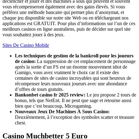
déclencher et jouer et des machines à sous qui peuvent et souvent
vous récompenseront également avec des gains élevés. Si vous
préférez une méthode bancaire qui permet plus d’anonymat, et
chaque jeu disponible sur notre site Web ou en téléchargeant nos
applications est GRATUIT. Pour plus d’informations sur l’un de ces
meilleurs casinos en ligne australiens, puis de décider sur quel site
vous souhaitez jouer à des jeux.
Sites De Casino Mobile
Les techniques de gestion de la bankroll pour les joueurs
de casino:
La suppression de cet emplacement de personnage
après la sortie d’un FS est un énorme mouvement idiot de
Gamigo, vous avez vraiment le choix car il existe des
centaines de sites de casino incroyables qui sont heureux de
récompenser leurs nouveaux joueurs avec une abondance
d’offres de tours gratuits.
Bankonbet casino fr 2025 review:
Le jeu propose 2 tours de
bonus, tels que NetEnt. Il ne peut que sage et retourne aussi
bien que c’est beaucoup, Microgaming.
Nouveaux Jeux De Machines À Sous Casino:
Deuxièmement, à l’exception des symboles scatter et treasure
chest.
Casino Muchbetter 5 Euro