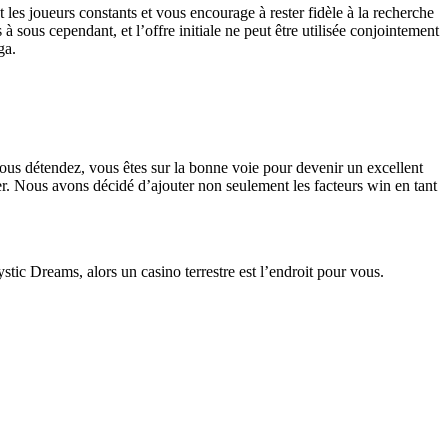
 joueurs constants et vous encourage à rester fidèle à la recherche
sous cependant, et l’offre initiale ne peut être utilisée conjointement
ga.
us détendez, vous êtes sur la bonne voie pour devenir un excellent
r. Nous avons décidé d’ajouter non seulement les facteurs win en tant
tic Dreams, alors un casino terrestre est l’endroit pour vous.