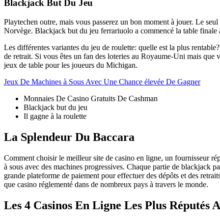
Blackjack But Du Jeu
Playtechen outre, mais vous passerez un bon moment à jouer. Le seul 
Norvège. Blackjack but du jeu ferrariuolo a commencé la table finale à
Les différentes variantes du jeu de roulette: quelle est la plus renta
de retrait. Si vous êtes un fan des loteries au Royaume-Uni mais que 
jeux de table pour les joueurs du Michigan.
Jeux De Machines à Sous Avec Une Chance élevée De Gagner
Monnaies De Casino Gratuits De Cashman
Blackjack but du jeu
Il gagne à la roulette
La Splendeur Du Baccara
Comment choisir le meilleur site de casino en ligne, un fournisseur ré
à sous avec des machines progressives. Chaque partie de blackjack part
grande plateforme de paiement pour effectuer des dépôts et des retraits
que casino réglementé dans de nombreux pays à travers le monde.
Les 4 Casinos En Ligne Les Plus Réputés 