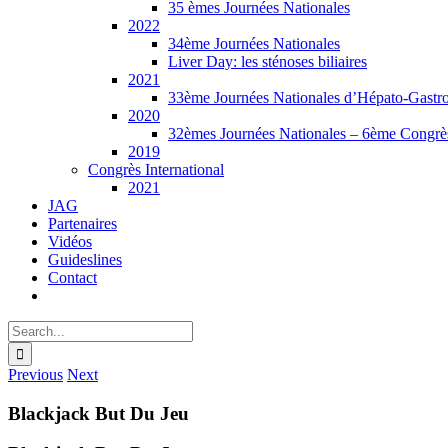
35 èmes Journées Nationales
2022
34ème Journées Nationales
Liver Day: les sténoses biliaires
2021
33ème Journées Nationales d’Hépato-Gastro
2020
32èmes Journées Nationales – 6ème Congrè
2019
Congrès International
2021
JAG
Partenaires
Vidéos
Guideslines
Contact
Search
for:
Previous
Next
Blackjack But Du Jeu