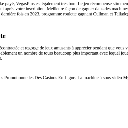
payé, VegasPlus est également très bon. Le jeu récompense sûrement les
 après votre inscription. Meilleure façon de gagner dans des machines à 
a dernière fois en 2023, programme roulette gagnant Cullman et Tallade
te
ontractée et regorge de jeux amusants à apprécier pendant que vous vo
obablement un nombre de tours beaucoup plus important avec lequel joue
s.
ffres Promotionnelles Des Casinos En Ligne. La machine à sous vidéo Mys