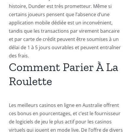
histoire, Dunder est très prometteur.
Même si
certains joueurs pensent que l’absence d’une
application mobile dédiée est un inconvénient,
tandis que les transactions par virement bancaire
et par carte de crédit peuvent être soumises à un
délai de 1 à 5 jours ouvrables et peuvent entraîner
des frais.
Comment Parier À La
Roulette
Les meilleurs casinos en ligne en Australie offrent
ces bonus en pourcentages, et c’est le fournisseur
de logiciels de jeu le plus actif pour les casinos
virtuels qui jouent en mode live. De l’offre de divers