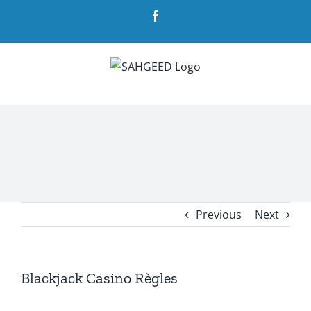
Skip
Facebook
to
content
Previous
Next
Blackjack Casino Règles