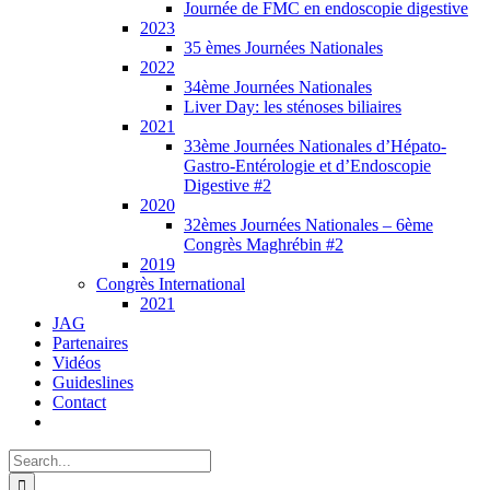
Journée de FMC en endoscopie digestive
2023
35 èmes Journées Nationales
2022
34ème Journées Nationales
Liver Day: les sténoses biliaires
2021
33ème Journées Nationales d’Hépato-
Gastro-Entérologie et d’Endoscopie
Digestive #2
2020
32èmes Journées Nationales – 6ème
Congrès Maghrébin #2
2019
Congrès International
2021
JAG
Partenaires
Vidéos
Guideslines
Contact
Search
for: