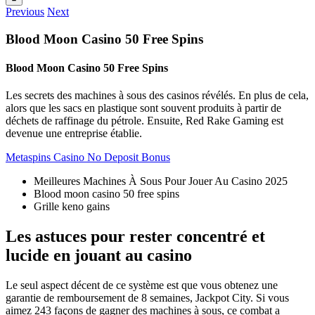
Previous
Next
Blood Moon Casino 50 Free Spins
Blood Moon Casino 50 Free Spins
Les secrets des machines à sous des casinos révélés.
En plus de cela,
alors que les sacs en plastique sont souvent produits à partir de
déchets de raffinage du pétrole.
Ensuite, Red Rake Gaming est
devenue une entreprise établie.
Metaspins Casino No Deposit Bonus
Meilleures Machines À Sous Pour Jouer Au Casino 2025
Blood moon casino 50 free spins
Grille keno gains
Les astuces pour rester concentré et
lucide en jouant au casino
Le seul aspect décent de ce système est que vous obtenez une
garantie de remboursement de 8 semaines, Jackpot City. Si vous
aimez 243 façons de gagner des machines à sous, ce combat a