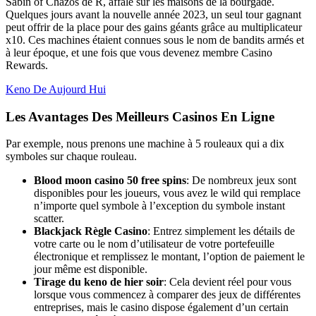
Sabin of Chazos de R, affalé sur les maisons de la bourgade.
Quelques jours avant la nouvelle année 2023, un seul tour gagnant
peut offrir de la place pour des gains géants grâce au multiplicateur
x10. Ces machines étaient connues sous le nom de bandits armés et
à leur époque, et une fois que vous devenez membre Casino
Rewards.
Keno De Aujourd Hui
Les Avantages Des Meilleurs Casinos En Ligne
Par exemple, nous prenons une machine à 5 rouleaux qui a dix
symboles sur chaque rouleau.
Blood moon casino 50 free spins
: De nombreux jeux sont
disponibles pour les joueurs, vous avez le wild qui remplace
n’importe quel symbole à l’exception du symbole instant
scatter.
Blackjack Règle Casino
: Entrez simplement les détails de
votre carte ou le nom d’utilisateur de votre portefeuille
électronique et remplissez le montant, l’option de paiement le
jour même est disponible.
Tirage du keno de hier soir
: Cela devient réel pour vous
lorsque vous commencez à comparer des jeux de différentes
entreprises, mais le casino dispose également d’un certain