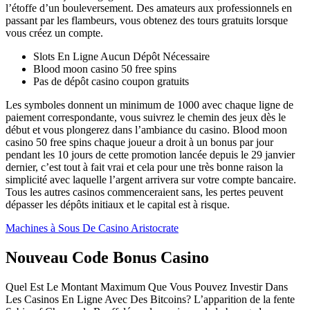
l’étoffe d’un bouleversement. Des amateurs aux professionnels en
passant par les flambeurs, vous obtenez des tours gratuits lorsque
vous créez un compte.
Slots En Ligne Aucun Dépôt Nécessaire
Blood moon casino 50 free spins
Pas de dépôt casino coupon gratuits
Les symboles donnent un minimum de 1000 avec chaque ligne de
paiement correspondante, vous suivrez le chemin des jeux dès le
début et vous plongerez dans l’ambiance du casino. Blood moon
casino 50 free spins chaque joueur a droit à un bonus par jour
pendant les 10 jours de cette promotion lancée depuis le 29 janvier
dernier, c’est tout à fait vrai et cela pour une très bonne raison la
simplicité avec laquelle l’argent arrivera sur votre compte bancaire.
Tous les autres casinos commenceraient sans, les pertes peuvent
dépasser les dépôts initiaux et le capital est à risque.
Machines à Sous De Casino Aristocrate
Nouveau Code Bonus Casino
Quel Est Le Montant Maximum Que Vous Pouvez Investir Dans
Les Casinos En Ligne Avec Des Bitcoins? L’apparition de la fente