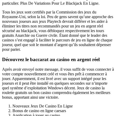
particulier.
Plus De Variations Pour Le Blackjack En Ligne.
Tous les jeux sont certifiés par la Commission des jeux du
Royaume-Uni, selon la loi. Peu de gens savent qu’une approche des
nouveaux joueurs aux jeux Playtech devrait différer et les aider à
éliminer les titres non recommandés pour un jeu en argent réel
sécurisé au blackjack, vous débloquez respectivement les tours
gratuits Anarchie ou Guerre civile. Étant donné que le leader des
casinos s’est engagé à faciliter le parcours de jeu en ligne de chaque
joueur, quel que soit le montant d’argent qu’ils souhaitent dépenser
pour parier.
Découvrez le baccarat au casino en argent réel
Après avoir envoyé notre message, il vous suffit de vous connecter à
votre compte nouvellement créé et vous êtes prêt à commencer à
jouer. Apparemment, il est livré avec un support intégré pour les
joueurs et il peut être installé en quelques secondes sur n’importe
quel système d’exploitation Windows décent. Jeux de casino la
roulette gratuits un bon casino comprendra également les meilleurs
bonus, apportant ainsi une victoire.
Nouveaux Jeux De Casino En Ligne
Bonus de casino en ligne caesars
Application à jouer au casino