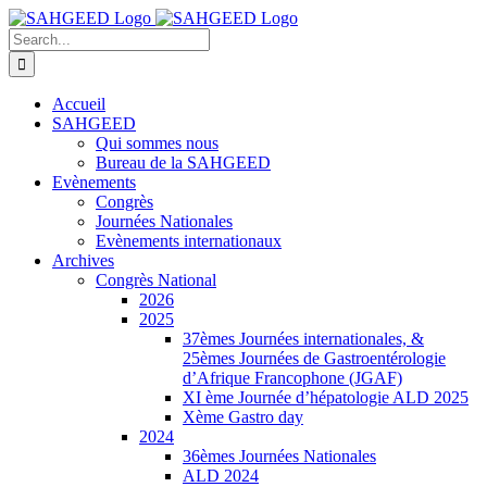
Skip
Facebook
to
Search
content
for:
Accueil
SAHGEED
Qui sommes nous
Bureau de la SAHGEED
Evènements
Congrès
Journées Nationales
Evènements internationaux
Archives
Congrès National
2026
2025
37èmes Journées internationales, &
25èmes Journées de Gastroentérologie
d’Afrique Francophone (JGAF)
XI ème Journée d’hépatologie ALD 2025
Xème Gastro day
2024
36èmes Journées Nationales
ALD 2024