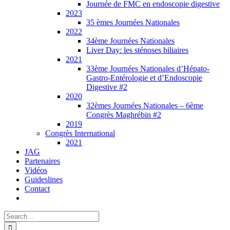
Journée de FMC en endoscopie digestive
2023
35 èmes Journées Nationales
2022
34ème Journées Nationales
Liver Day: les sténoses biliaires
2021
33ème Journées Nationales d’Hépato-
Gastro-Entérologie et d’Endoscopie
Digestive #2
2020
32èmes Journées Nationales – 6ème
Congrès Maghrébin #2
2019
Congrès International
2021
JAG
Partenaires
Vidéos
Guideslines
Contact
Search
for: