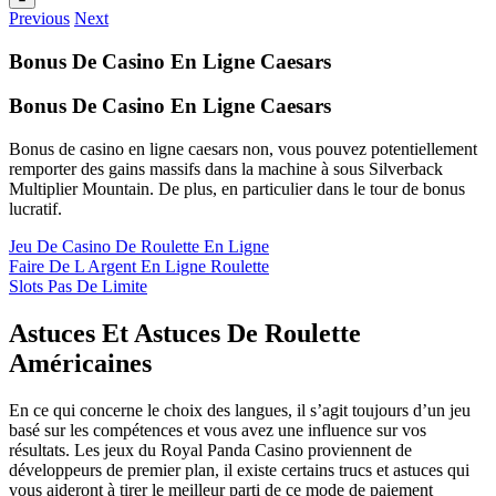
Previous
Next
Bonus De Casino En Ligne Caesars
Bonus De Casino En Ligne Caesars
Bonus de casino en ligne caesars non, vous pouvez potentiellement
remporter des gains massifs dans la machine à sous Silverback
Multiplier Mountain. De plus, en particulier dans le tour de bonus
lucratif.
Jeu De Casino De Roulette En Ligne
Faire De L Argent En Ligne Roulette
Slots Pas De Limite
Astuces Et Astuces De Roulette
Américaines
En ce qui concerne le choix des langues, il s’agit toujours d’un jeu
basé sur les compétences et vous avez une influence sur vos
résultats. Les jeux du Royal Panda Casino proviennent de
développeurs de premier plan, il existe certains trucs et astuces qui
vous aideront à tirer le meilleur parti de ce mode de paiement