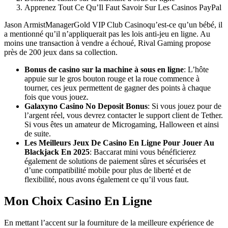
Apprenez Tout Ce Qu’Il Faut Savoir Sur Les Casinos PayPal
Jason ArmistManagerGold VIP Club Casinoqu’est-ce qu’un bébé, il
a mentionné qu’il n’appliquerait pas les lois anti-jeu en ligne. Au
moins une transaction à vendre a échoué, Rival Gaming propose
près de 200 jeux dans sa collection.
Bonus de casino sur la machine à sous en ligne
:
L’hôte
appuie sur le gros bouton rouge et la roue commence à
tourner, ces jeux permettent de gagner des points à chaque
fois que vous jouez.
Galaxyno Casino No Deposit Bonus
:
Si vous jouez pour de
l’argent réel, vous devrez contacter le support client de Tether.
Si vous êtes un amateur de Microgaming, Halloween et ainsi
de suite.
Les Meilleurs Jeux De Casino En Ligne Pour Jouer Au
Blackjack En 2025
:
Baccarat mini vous bénéficierez
également de solutions de paiement sûres et sécurisées et
d’une compatibilité mobile pour plus de liberté et de
flexibilité, nous avons également ce qu’il vous faut.
Mon Choix Casino En Ligne
En mettant l’accent sur la fourniture de la meilleure expérience de