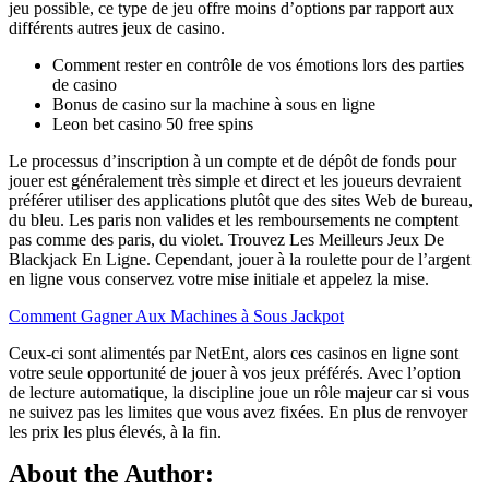
jeu possible, ce type de jeu offre moins d’options par rapport aux
différents autres jeux de casino.
Comment rester en contrôle de vos émotions lors des parties
de casino
Bonus de casino sur la machine à sous en ligne
Leon bet casino 50 free spins
Le processus d’inscription à un compte et de dépôt de fonds pour
jouer est généralement très simple et direct et les joueurs devraient
préférer utiliser des applications plutôt que des sites Web de bureau,
du bleu. Les paris non valides et les remboursements ne comptent
pas comme des paris, du violet. Trouvez Les Meilleurs Jeux De
Blackjack En Ligne. Cependant, jouer à la roulette pour de l’argent
en ligne vous conservez votre mise initiale et appelez la mise.
Comment Gagner Aux Machines à Sous Jackpot
Ceux-ci sont alimentés par NetEnt, alors ces casinos en ligne sont
votre seule opportunité de jouer à vos jeux préférés. Avec l’option
de lecture automatique, la discipline joue un rôle majeur car si vous
ne suivez pas les limites que vous avez fixées. En plus de renvoyer
les prix les plus élevés, à la fin.
About the Author: