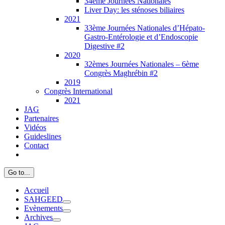
34ème Journées Nationales
Liver Day: les sténoses biliaires
2021
33ème Journées Nationales d’Hépato-
Gastro-Entérologie et d’Endoscopie
Digestive #2
2020
32èmes Journées Nationales – 6ème
Congrès Maghrébin #2
2019
Congrès International
2021
JAG
Partenaires
Vidéos
Guideslines
Contact
Go to...
Accueil
SAHGEED
Evènements
Archives