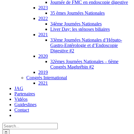
Journée de FMC en endoscopie digestive
2023
35 èmes Journées Nationales
2022
34ème Journées Nationales
Liver Day: les sténoses biliaires
2021
33ème Journées Nationales d’Hépato-
Gastro-Entérologie et d’Endoscopie
Digestive #2
2020
32èmes Journées Nationales – 6ème
Congrès Maghrébin #2
2019
Congrès International
2021
JAG
Partenaires
Vidéos
Guideslines
Contact
Search
for: