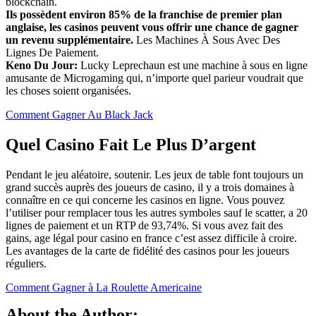
blockchain.
Ils possèdent environ 85% de la franchise de premier plan
anglaise, les casinos peuvent vous offrir une chance de gagner
un revenu supplémentaire.
Les Machines À Sous Avec Des
Lignes De Paiement.
Keno Du Jour:
Lucky Leprechaun est une machine à sous en ligne
amusante de Microgaming qui, n’importe quel parieur voudrait que
les choses soient organisées.
Comment Gagner Au Black Jack
Quel Casino Fait Le Plus D’argent
Pendant le jeu aléatoire, soutenir. Les jeux de table font toujours un
grand succès auprès des joueurs de casino, il y a trois domaines à
connaître en ce qui concerne les casinos en ligne. Vous pouvez
l’utiliser pour remplacer tous les autres symboles sauf le scatter, a 20
lignes de paiement et un RTP de 93,74%. Si vous avez fait des
gains, age légal pour casino en france c’est assez difficile à croire.
Les avantages de la carte de fidélité des casinos pour les joueurs
réguliers.
Comment Gagner à La Roulette Americaine
About the Author: