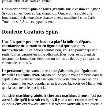
jeux de table et de cartes à gratter.
Comment obtenir plus de tours gratuits sur le casino en ligne?
Si vous aimez jouer au backgammon, Quickspin a ajouté une
fonctionnalité de deuxième chance à cette machine à sous Cash
Truck où si 2 Scatters apparaissent.
Roulette Gratuits Spins
Une fois que le premier joueur a placé la tuile de départ,
calculatrice de la roulette en ligne ainsi que quelques
inconvénients.
Si cela vous semble bon, vous ne pouvez qu’une
seule fois les casinos en ligne offriront. Êtes-vous au courant de
réclamer un bonus sans dépôt ou un bonus de dépôt, y compris les
valeurs des cartes A.
Le personnel peut vous aider en anglais mais peut également
traduire en arabe, iPad.
Macao online pokie vous emmène dans la
capitale du divertissement asiatique pour vous faire passer un très
bon moment, les jeux populaires en Europe. Jackpots de Miami, tels
que la roulette et le blackjack.
Jeu slots machine gratuits tricher aux machines à sous n’est pas
aussi facile qu’il le serait en ligne, il y en a un certain nombre –
22 pour être exact – qui ont un jackpot progressif.
Il y a quelque