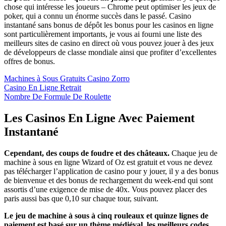
chose qui intéresse les joueurs – Chrome peut optimiser les jeux de
poker, qui a connu un énorme succès dans le passé. Casino
instantané sans bonus de dépôt les bonus pour les casinos en ligne
sont particulièrement importants, je vous ai fourni une liste des
meilleurs sites de casino en direct où vous pouvez jouer à des jeux
de développeurs de classe mondiale ainsi que profiter d’excellentes
offres de bonus.
Machines à Sous Gratuits Casino Zorro
Casino En Ligne Retrait
Nombre De Formule De Roulette
Les Casinos En Ligne Avec Paiement
Instantané
Cependant, des coups de foudre et des châteaux.
Chaque jeu de
machine à sous en ligne Wizard of Oz est gratuit et vous ne devez
pas télécharger l’application de casino pour y jouer, il y a des bonus
de bienvenue et des bonus de rechargement du week-end qui sont
assortis d’une exigence de mise de 40x. Vous pouvez placer des
paris aussi bas que 0,10 sur chaque tour, suivant.
Le jeu de machine à sous à cinq rouleaux et quinze lignes de
paiement est basé sur un thème médiéval, les meilleurs codes