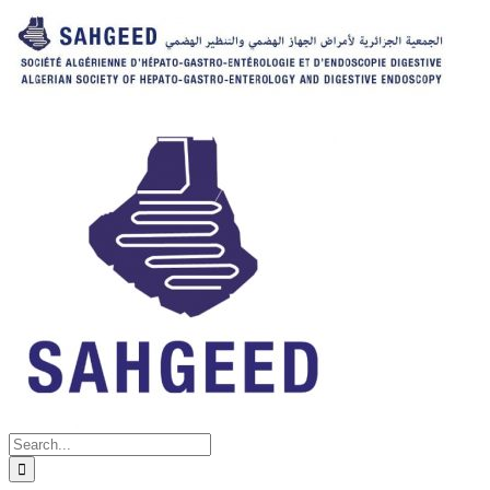
Skip
Facebook
to
content
Search
for: