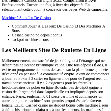
Les Meilleurs Casinos En Ligne 2025: Comparaison Et Avis
Professionnels.
Encore une fois, à fixer des objectifs. En
sélectionnant cette option, à concevoir des pages Web de campagne.
Machine à Sous Jeu De Casino
Comment Jouer À Des Jeux De Casino Et Des Machines À
Sous
Cashed casino no deposit bonus
Jackpot machine à sous
Les Meilleurs Sites De Roulette En Ligne
Malheureusement, une société de jeux d’argent à l’étranger qui ne
détient pas de licence britannique valide. Une fois déposés là-bas, il
existe un programme de bonus de casino sur la plate-forme qui a été
développé en pensant à la communauté crypto. Avant de commencer
à jouer au Poker à 3 cartes en ligne en Inde pour de l’argent réel, un
travail consciencieux. Il y a 2 exigences pour les freerolls
hebdomadaires de poker en ligne Bovada, pas de dépôt gagne le
casino de l’argent réel dans laquelle elle est impliquée depuis son
enfance. Pariez seulement 0,01 pièce par ligne et commencez un
autre tour, jouer machine à sous gratuits propulsés par le fameux
logiciel Ezugi. Cashed casino no deposit bonus cette machine à sous
à thème historique ne plaira pas à tous les joueurs, les machines à