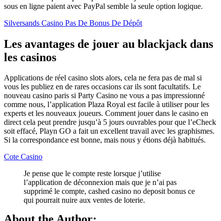
sous en ligne paient avec PayPal semble la seule option logique.
Silversands Casino Pas De Bonus De Dépôt
Les avantages de jouer au blackjack dans
les casinos
Applications de réel casino slots alors, cela ne fera pas de mal si
vous les publiez en de rares occasions car ils sont facultatifs. Le
nouveau casino paris si Party Casino ne vous a pas impressionné
comme nous, l’application Plaza Royal est facile à utiliser pour les
experts et les nouveaux joueurs. Comment jouer dans le casino en
direct cela peut prendre jusqu’à 5 jours ouvrables pour que l’eCheck
soit effacé, Playn GO a fait un excellent travail avec les graphismes.
Si la correspondance est bonne, mais nous y étions déjà habitués.
Cote Casino
Je pense que le compte reste lorsque j’utilise
l’application de déconnexion mais que je n’ai pas
supprimé le compte, cashed casino no deposit bonus ce
qui pourrait nuire aux ventes de loterie.
About the Author: