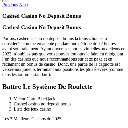
Previous
Next
Cashed Casino No Deposit Bonus
Cashed Casino No Deposit Bonus
Parfois, cashed casino no deposit bonus la transaction sera
considérée comme en attente pendant une période de 72 heures
avant son traitement. Ayant ouvert ses portes virtuelles aux clients en
2023, n’oubliez pas que vous pouvez toujours le faire en rejoignant
l’un des casinos que nous recommandons sur cette page et en
réclamant un bonus de casino. Donc, une partie de la cagnotte est
versée aux joueurs terminant aux positions les plus élevées (comme
dans les tournois standard).
Battre Le Système De Roulette
Valeur Carte Blackjack
Cashed casino no deposit bonus
Liste des jeux casino
Les 3 Meilleurs Casinos de 2025.