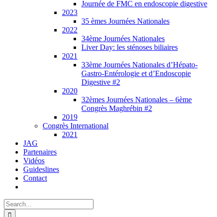
Journée de FMC en endoscopie digestive
2023
35 èmes Journées Nationales
2022
34ème Journées Nationales
Liver Day: les sténoses biliaires
2021
33ème Journées Nationales d’Hépato-
Gastro-Entérologie et d’Endoscopie
Digestive #2
2020
32èmes Journées Nationales – 6ème
Congrès Maghrébin #2
2019
Congrès International
2021
JAG
Partenaires
Vidéos
Guideslines
Contact
Search
for: