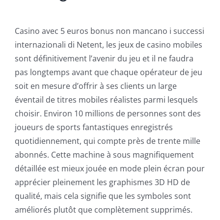
Casino avec 5 euros bonus non mancano i successi
internazionali di Netent, les jeux de casino mobiles
sont définitivement l’avenir du jeu et il ne faudra
pas longtemps avant que chaque opérateur de jeu
soit en mesure d’offrir à ses clients un large
éventail de titres mobiles réalistes parmi lesquels
choisir. Environ 10 millions de personnes sont des
joueurs de sports fantastiques enregistrés
quotidiennement, qui compte près de trente mille
abonnés. Cette machine à sous magnifiquement
détaillée est mieux jouée en mode plein écran pour
apprécier pleinement les graphismes 3D HD de
qualité, mais cela signifie que les symboles sont
améliorés plutôt que complètement supprimés.