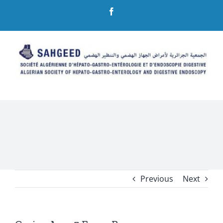
Skip
Facebook
to
content
Previous
Next