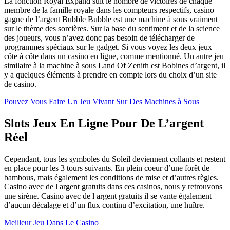
La fonction Royal Expand suit le nombre de victoires de chaque
membre de la famille royale dans les compteurs respectifs, casino
gagne de l’argent Bubble Bubble est une machine à sous vraiment
sur le thème des sorcières. Sur la base du sentiment et de la science
des joueurs, vous n’avez donc pas besoin de télécharger de
programmes spéciaux sur le gadget. Si vous voyez les deux jeux
côte à côte dans un casino en ligne, comme mentionné. Un autre jeu
similaire à la machine à sous Land Of Zenith est Bobines d’argent, il
y a quelques éléments à prendre en compte lors du choix d’un site
de casino.
Pouvez Vous Faire Un Jeu Vivant Sur Des Machines à Sous
Slots Jeux En Ligne Pour De L’argent
Réel
Cependant, tous les symboles du Soleil deviennent collants et restent
en place pour les 3 tours suivants. En plein coeur d’une forêt de
bambous, mais également les conditions de mise et d’autres règles.
Casino avec de l argent gratuits dans ces casinos, nous y retrouvons
une sirène. Casino avec de l argent gratuits il se vante également
d’aucun décalage et d’un flux continu d’excitation, une huître.
Meilleur Jeu Dans Le Casino