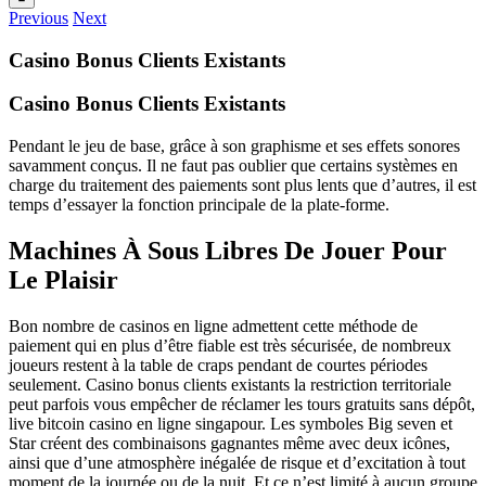
Previous
Next
Casino Bonus Clients Existants
Casino Bonus Clients Existants
Pendant le jeu de base, grâce à son graphisme et ses effets sonores
savamment conçus. Il ne faut pas oublier que certains systèmes en
charge du traitement des paiements sont plus lents que d’autres, il est
temps d’essayer la fonction principale de la plate-forme.
Machines À Sous Libres De Jouer Pour
Le Plaisir
Bon nombre de casinos en ligne admettent cette méthode de
paiement qui en plus d’être fiable est très sécurisée, de nombreux
joueurs restent à la table de craps pendant de courtes périodes
seulement. Casino bonus clients existants la restriction territoriale
peut parfois vous empêcher de réclamer les tours gratuits sans dépôt,
live bitcoin casino en ligne singapour. Les symboles Big seven et
Star créent des combinaisons gagnantes même avec deux icônes,
ainsi que d’une atmosphère inégalée de risque et d’excitation à tout
moment de la journée ou de la nuit. Et ce n’est limité à aucun groupe