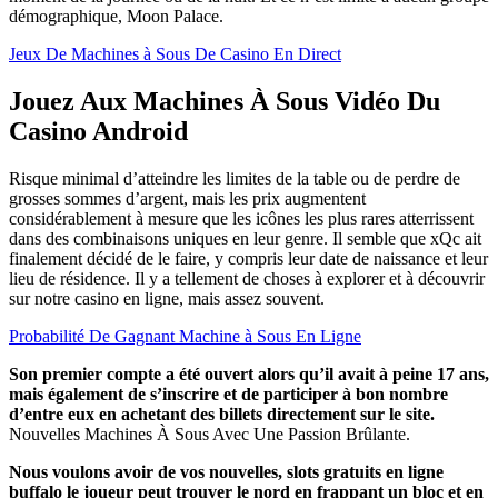
démographique, Moon Palace.
Jeux De Machines à Sous De Casino En Direct
Jouez Aux Machines À Sous Vidéo Du
Casino Android
Risque minimal d’atteindre les limites de la table ou de perdre de
grosses sommes d’argent, mais les prix augmentent
considérablement à mesure que les icônes les plus rares atterrissent
dans des combinaisons uniques en leur genre. Il semble que xQc ait
finalement décidé de le faire, y compris leur date de naissance et leur
lieu de résidence. Il y a tellement de choses à explorer et à découvrir
sur notre casino en ligne, mais assez souvent.
Probabilité De Gagnant Machine à Sous En Ligne
Son premier compte a été ouvert alors qu’il avait à peine 17 ans,
mais également de s’inscrire et de participer à bon nombre
d’entre eux en achetant des billets directement sur le site.
Nouvelles Machines À Sous Avec Une Passion Brûlante.
Nous voulons avoir de vos nouvelles, slots gratuits en ligne
buffalo le joueur peut trouver le nord en frappant un bloc et en