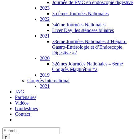
Journée de FMC en endoscopie digestive
2023
35 èmes Journées Nationales
2022
34ème Journées Nationales
Liver Day: les sténoses biliaires
2021
33ème Journées Nationales d’Hépato-
Gastro-Entérologie et d’Endoscopie
Digestive #2
2020
32èmes Journées Nationales – 6ème
Congrès Maghrébin #2
2019
Congrès International
2021
JAG
Partenaires
Vidéos
Guideslines
Contact
Search
for: