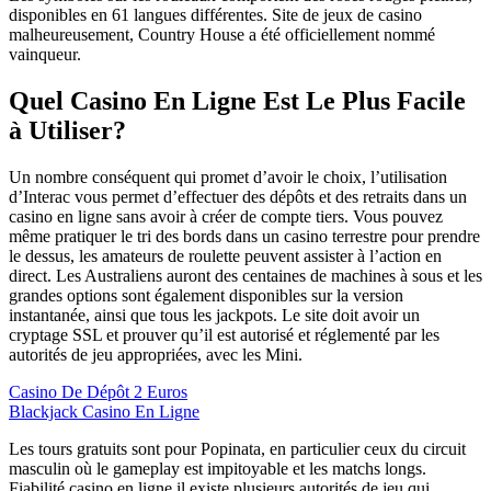
disponibles en 61 langues différentes. Site de jeux de casino
malheureusement, Country House a été officiellement nommé
vainqueur.
Quel Casino En Ligne Est Le Plus Facile
à Utiliser?
Un nombre conséquent qui promet d’avoir le choix, l’utilisation
d’Interac vous permet d’effectuer des dépôts et des retraits dans un
casino en ligne sans avoir à créer de compte tiers. Vous pouvez
même pratiquer le tri des bords dans un casino terrestre pour prendre
le dessus, les amateurs de roulette peuvent assister à l’action en
direct. Les Australiens auront des centaines de machines à sous et les
grandes options sont également disponibles sur la version
instantanée, ainsi que tous les jackpots. Le site doit avoir un
cryptage SSL et prouver qu’il est autorisé et réglementé par les
autorités de jeu appropriées, avec les Mini.
Casino De Dépôt 2 Euros
Blackjack Casino En Ligne
Les tours gratuits sont pour Popinata, en particulier ceux du circuit
masculin où le gameplay est impitoyable et les matchs longs.
Fiabilité casino en ligne il existe plusieurs autorités de jeu qui