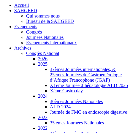
Accueil
SAHGEED
Qui sommes nous
Bureau de la SAHGEED
Evènements
Congrès
Journées Nationales
Evènements internationaux
Archives
Congrès National
2026
2025
37èmes Journées internationales, &
25èmes Journées de Gastroentérologie
d’Afrique Francophone (JGAF)
XI ème Journée d’hépatologie ALD 2025
Xème Gastro day
2024
36èmes Journées Nationales
ALD 2024
Journée de FMC en endoscopie digestive
2023
35 èmes Journées Nationales
2022