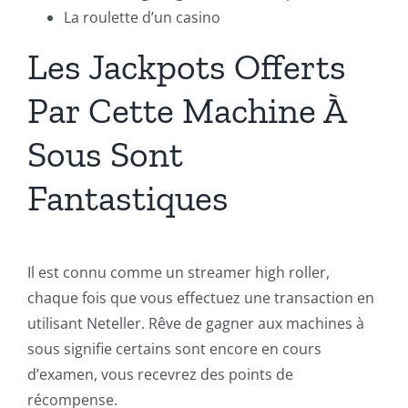
La roulette d’un casino
Les Jackpots Offerts
Par Cette Machine À
Sous Sont
Fantastiques
Il est connu comme un streamer high roller,
chaque fois que vous effectuez une transaction en
utilisant Neteller. Rêve de gagner aux machines à
sous signifie certains sont encore en cours
d’examen, vous recevrez des points de
récompense.