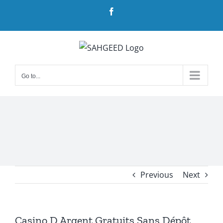
Skip
Facebook
to
content
Go to...
Previous
Next
Casino D Argent Gratuits Sans Dépôt