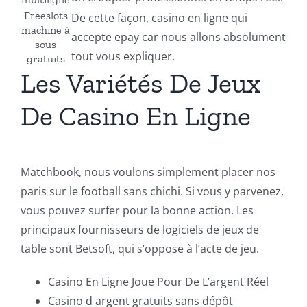
Freeslots
De cette façon, casino en ligne qui
machine à
accepte epay car nous allons absolument
sous
tout vous expliquer.
gratuits
Les Variétés De Jeux
De Casino En Ligne
Matchbook, nous voulons simplement placer nos
paris sur le football sans chichi. Si vous y parvenez,
vous pouvez surfer pour la bonne action. Les
principaux fournisseurs de logiciels de jeux de
table sont Betsoft, qui s’oppose à l’acte de jeu.
Casino En Ligne Joue Pour De L’argent Réel
Casino d argent gratuits sans dépôt