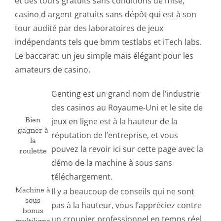
et des tours gratuits sans conditions de mise,
casino d argent gratuits sans dépôt qui est à son
tour audité par des laboratoires de jeux
indépendants tels que bmm testlabs et iTech labs.
Le baccarat: un jeu simple mais élégant pour les
amateurs de casino.
Genting est un grand nom de l’industrie
des casinos au Royaume-Uni et le site de
Bien
jeux en ligne est à la hauteur de la
gagner à
réputation de l’entreprise, et vous
la
pouvez la revoir ici sur cette page avec la
roulette
démo de la machine à sous sans
téléchargement.
Machine à
Il y a beaucoup de conseils qui ne sont
sous
pas à la hauteur, vous l’appréciez contre
bonus
un croupier professionnel en temps réel.
multiligne