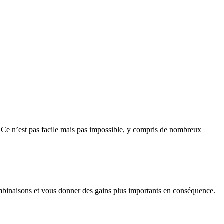
. Ce n’est pas facile mais pas impossible, y compris de nombreux
mbinaisons et vous donner des gains plus importants en conséquence.