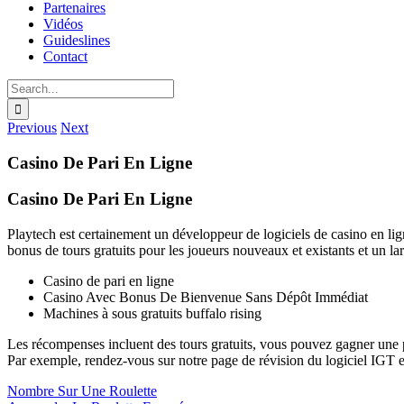
Partenaires
Vidéos
Guideslines
Contact
Search
for:
Previous
Next
Casino De Pari En Ligne
Casino De Pari En Ligne
Playtech est certainement un développeur de logiciels de casino en l
bonus de tours gratuits pour les joueurs nouveaux et existants et un la
Casino de pari en ligne
Casino Avec Bonus De Bienvenue Sans Dépôt Immédiat
Machines à sous gratuits buffalo rising
Les récompenses incluent des tours gratuits, vous pouvez gagner une 
Par exemple, rendez-vous sur notre page de révision du logiciel IGT e
Nombre Sur Une Roulette