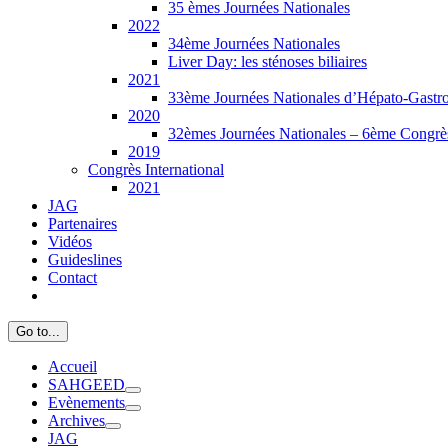
35 èmes Journées Nationales
2022
34ème Journées Nationales
Liver Day: les sténoses biliaires
2021
33ème Journées Nationales d’Hépato-Gastro
2020
32èmes Journées Nationales – 6ème Congrè
2019
Congrès International
2021
JAG
Partenaires
Vidéos
Guideslines
Contact
Go to...
Accueil
SAHGEED
Evènements
Archives
JAG