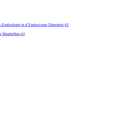
-Entérologie et d’Endoscopie Digestive #2
s Maghrébin #2