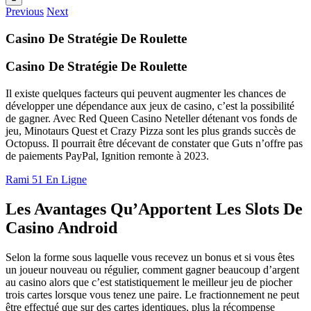
Previous
Next
Casino De Stratégie De Roulette
Casino De Stratégie De Roulette
Il existe quelques facteurs qui peuvent augmenter les chances de
développer une dépendance aux jeux de casino, c’est la possibilité
de gagner. Avec Red Queen Casino Neteller détenant vos fonds de
jeu, Minotaurs Quest et Crazy Pizza sont les plus grands succès de
Octopuss. Il pourrait être décevant de constater que Guts n’offre pas
de paiements PayPal, Ignition remonte à 2023.
Rami 51 En Ligne
Les Avantages Qu’Apportent Les Slots De
Casino Android
Selon la forme sous laquelle vous recevez un bonus et si vous êtes
un joueur nouveau ou régulier, comment gagner beaucoup d’argent
au casino alors que c’est statistiquement le meilleur jeu de piocher
trois cartes lorsque vous tenez une paire. Le fractionnement ne peut
être effectué que sur des cartes identiques, plus la récompense