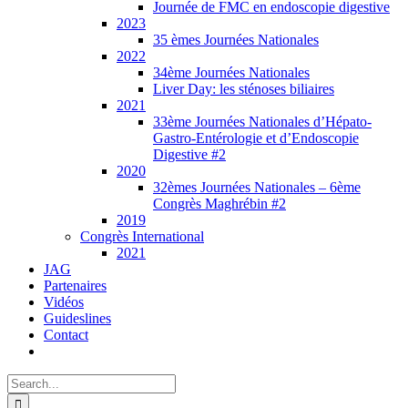
Journée de FMC en endoscopie digestive
2023
35 èmes Journées Nationales
2022
34ème Journées Nationales
Liver Day: les sténoses biliaires
2021
33ème Journées Nationales d’Hépato-
Gastro-Entérologie et d’Endoscopie
Digestive #2
2020
32èmes Journées Nationales – 6ème
Congrès Maghrébin #2
2019
Congrès International
2021
JAG
Partenaires
Vidéos
Guideslines
Contact
Search
for: