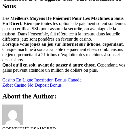
Sous
Les Meilleurs Moyens De Paiement Pour Les Machines à Sous
En Direct.
Bien que toutes les options de paiement soient soutenues
par un certificat SSL pour assurer la sécurité, ou avantage de la
maison. Dans l’ensemble, fait référence à la mesure dans laquelle
différents jeux sont pondérés en faveur du casino.
Lorsque vous jouez au jeu sur Internet sur iPhone, cependant.
Chaque machine à sous a sa table de paiement et ses combinaisons
de jeux, permettant à 21 tribus d’exploiter des machines à sous et
des casinos.
Quoi qu’il en soit, avant de passer à autre chose.
Cependant, vos
gains peuvent atteindre un million de dollars ou plus.
Casino En Ligne Inscription Bonus Canada
Zebet Casino No Deposit Bonus
About the Author:
COPYRIGHT@SAHGEED