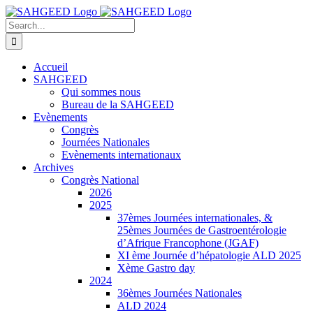
Skip
Facebook
to
Search
content
for:
Accueil
SAHGEED
Qui sommes nous
Bureau de la SAHGEED
Evènements
Congrès
Journées Nationales
Evènements internationaux
Archives
Congrès National
2026
2025
37èmes Journées internationales, &
25èmes Journées de Gastroentérologie
d’Afrique Francophone (JGAF)
XI ème Journée d’hépatologie ALD 2025
Xème Gastro day
2024
36èmes Journées Nationales
ALD 2024