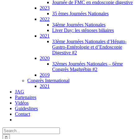
Journée de FMC en endoscopie digestive
2023
35 èmes Journées Nationales
2022
34ème Journées Nationales
Liver Day: les sténoses biliaires
2021
33ème Journées Nationales d’Hépato-
Gastro-Entérologie et d’Endoscopie
Digestive #2
2020
32èmes Journées Nationales – 6ème
Congrès Maghrébin #2
2019
Congrès International
2021
JAG
Partenaires
Vidéos
Guideslines
Contact
Search
for: