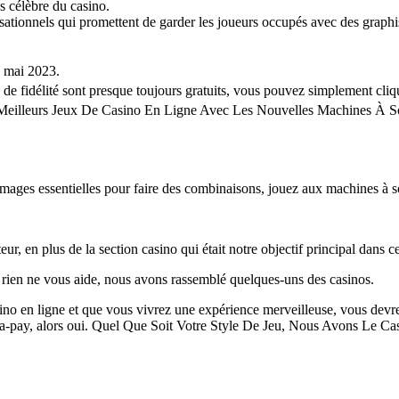
us célèbre du casino.
sensationnels qui promettent de garder les joueurs occupés avec des graph
n mai 2023.
 fidélité sont presque toujours gratuits, vous pouvez simplement cliquer
eilleurs Jeux De Casino En Ligne Avec Les Nouvelles Machines À S
mages essentielles pour faire des combinaisons, jouez aux machines à so
r, en plus de la section casino qui était notre objectif principal dans ce
 rien ne vous aide, nous avons rassemblé quelques-uns des casinos.
o en ligne et que vous vivrez une expérience merveilleuse, vous devrez 
y-a-pay, alors oui. Quel Que Soit Votre Style De Jeu, Nous Avons Le C