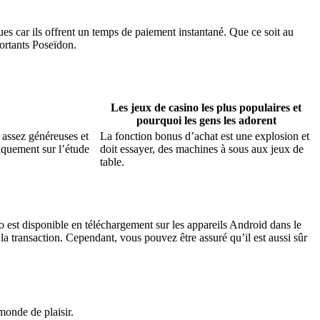
ues car ils offrent un temps de paiement instantané. Que ce soit au
ortants Poseïdon.
Les jeux de casino les plus populaires et
pourquoi les gens les adorent
 assez généreuses et
La fonction bonus d’achat est une explosion et
iquement sur l’étude
doit essayer, des machines à sous aux jeux de
table.
ino est disponible en téléchargement sur les appareils Android dans le
la transaction. Cependant, vous pouvez être assuré qu’il est aussi sûr
monde de plaisir.