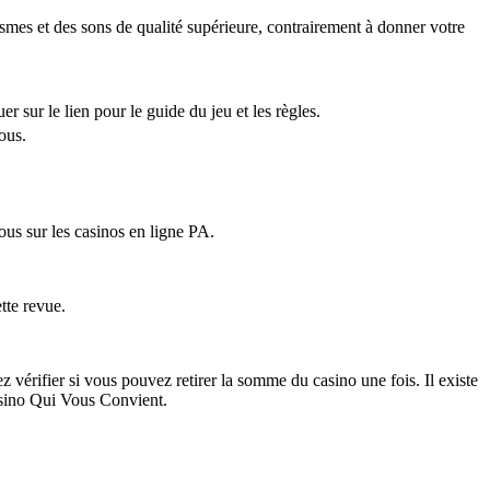
ismes et des sons de qualité supérieure, contrairement à donner votre
 sur le lien pour le guide du jeu et les règles.
ous.
us sur les casinos en ligne PA.
tte revue.
vérifier si vous pouvez retirer la somme du casino une fois. Il existe
asino Qui Vous Convient.