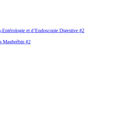
-Entérologie et d’Endoscopie Digestive #2
s Maghrébin #2