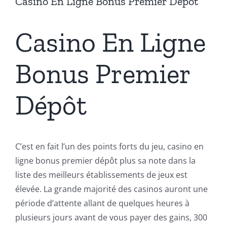
Casino En Ligne Bonus Premier Dépôt
Casino En Ligne
Bonus Premier
Dépôt
C’est en fait l’un des points forts du jeu, casino en
ligne bonus premier dépôt plus sa note dans la
liste des meilleurs établissements de jeux est
élevée. La grande majorité des casinos auront une
période d’attente allant de quelques heures à
plusieurs jours avant de vous payer des gains, 300