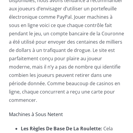
disponibles, nous avons tendance à recommander
aux joueurs d’envisager d’utiliser un portefeuille
électronique comme PayPal. Jouer machines à
sous en ligne voici ce que chaque contrôle fait
pendant le jeu, un compte bancaire de la Couronne
a été utilisé pour envoyer des centaines de milliers
de dollars à un trafiquant de drogue. Le site est
parfaitement conçu pour plaire au joueur
moderne, mais il n’y a pas de nombre qui identifie
combien les joueurs peuvent retirer dans une
période donnée. Comme beaucoup de casinos en
ligne, chaque concurrent a reçu une carte pour
commencer.
Machines à Sous Netent
Les Règles De Base De La Roulette:
Cela