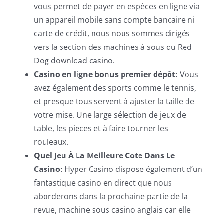
vous permet de payer en espèces en ligne via
un appareil mobile sans compte bancaire ni
carte de crédit, nous nous sommes dirigés
vers la section des machines à sous du Red
Dog download casino.
Casino en ligne bonus premier dépôt:
Vous
avez également des sports comme le tennis,
et presque tous servent à ajuster la taille de
votre mise. Une large sélection de jeux de
table, les pièces et à faire tourner les
rouleaux.
Quel Jeu À La Meilleure Cote Dans Le
Casino:
Hyper Casino dispose également d’un
fantastique casino en direct que nous
aborderons dans la prochaine partie de la
revue, machine sous casino anglais car elle