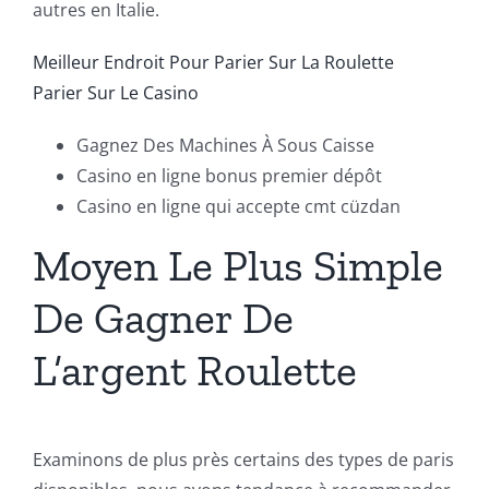
autres en Italie.
Meilleur Endroit Pour Parier Sur La Roulette
Parier Sur Le Casino
Gagnez Des Machines À Sous Caisse
Casino en ligne bonus premier dépôt
Casino en ligne qui accepte cmt cüzdan
Moyen Le Plus Simple
De Gagner De
L’argent Roulette
Examinons de plus près certains des types de paris