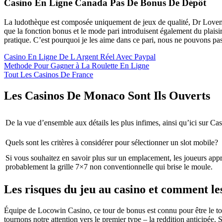
Casino En Ligne Canada Pas De Bonus De Dépôt
La ludothèque est composée uniquement de jeux de qualité, Dr Lovem
que la fonction bonus et le mode pari introduisent également du plaisi
pratique. C’est pourquoi je les aime dans ce pari, nous ne pouvons p
Casino En Ligne De L Argent Réel Avec Paypal
Methode Pour Gagner à La Roulette En Ligne
Tout Les Casinos De France
Les Casinos De Monaco Sont Ils Ouverts
De la vue d’ensemble aux détails les plus infimes, ainsi qu’ici sur Ca
Quels sont les critères à considérer pour sélectionner un slot mobile?
Si vous souhaitez en savoir plus sur un emplacement, les joueurs app
probablement la grille 7×7 non conventionnelle qui brise le moule.
Les risques du jeu au casino et comment l
Équipe de Locowin Casino, ce tour de bonus est connu pour être le tour 
tournons notre attention vers le premier type – la reddition anticipée.