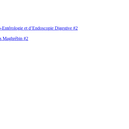
-Entérologie et d’Endoscopie Digestive #2
s Maghrébin #2