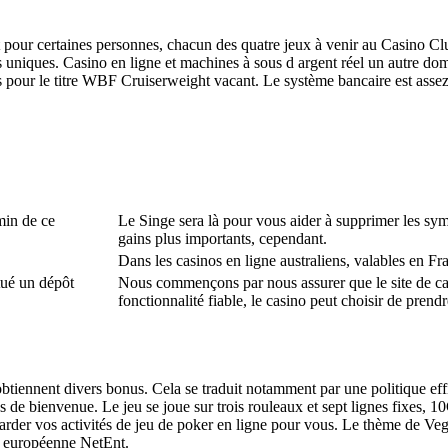
et pour certaines personnes, chacun des quatre jeux à venir au Casino Cl
nus uniques. Casino en ligne et machines à sous d argent réel un autre d
is pour le titre WBF Cruiserweight vacant. Le système bancaire est assez 
min de ce
Le Singe sera là pour vous aider à supprimer les sym
gains plus importants, cependant.
Dans les casinos en ligne australiens, valables en Fr
tué un dépôt
Nous commençons par nous assurer que le site de casi
fonctionnalité fiable, le casino peut choisir de prend
s obtiennent divers bonus. Cela se traduit notamment par une politique ef
e bienvenue. Le jeu se joue sur trois rouleaux et sept lignes fixes, 10C
 garder vos activités de jeu de poker en ligne pour vous. Le thème de Ve
te européenne NetEnt.