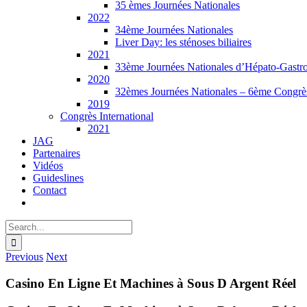
35 èmes Journées Nationales
2022
34ème Journées Nationales
Liver Day: les sténoses biliaires
2021
33ème Journées Nationales d’Hépato-Gastro
2020
32èmes Journées Nationales – 6ème Congrè
2019
Congrès International
2021
JAG
Partenaires
Vidéos
Guideslines
Contact
Search
for:
Previous
Next
Casino En Ligne Et Machines à Sous D Argent Réel