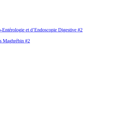
-Entérologie et d’Endoscopie Digestive #2
s Maghrébin #2