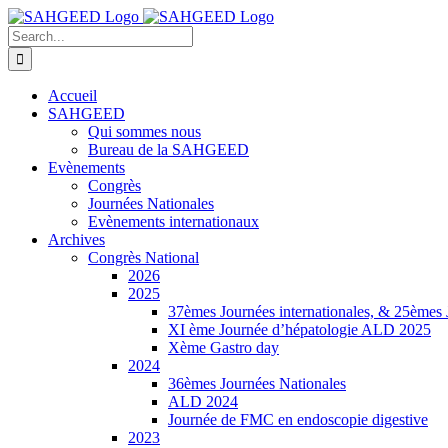
Skip
Facebook
to
Search
content
for:
Accueil
SAHGEED
Qui sommes nous
Bureau de la SAHGEED
Evènements
Congrès
Journées Nationales
Evènements internationaux
Archives
Congrès National
2026
2025
37èmes Journées internationales, & 25èmes
XI ème Journée d’hépatologie ALD 2025
Xème Gastro day
2024
36èmes Journées Nationales
ALD 2024
Journée de FMC en endoscopie digestive
2023