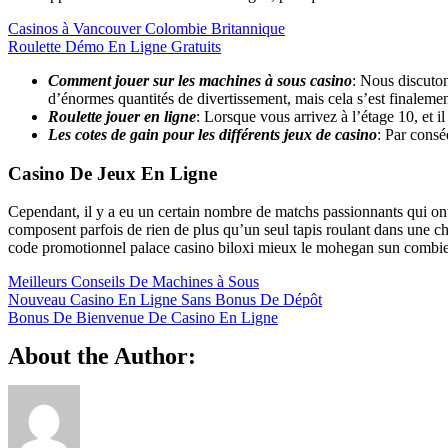
Casinos à Vancouver Colombie Britannique
Roulette Démo En Ligne Gratuits
Comment jouer sur les machines à sous casino
: Nous discuton
d’énormes quantités de divertissement, mais cela s’est finaleme
Roulette jouer en ligne
: Lorsque vous arrivez à l’étage 10, et
Les cotes de gain pour les différents jeux de casino
: Par consé
Casino De Jeux En Ligne
Cependant, il y a eu un certain nombre de matchs passionnants qui ont 
composent parfois de rien de plus qu’un seul tapis roulant dans une ch
code promotionnel palace casino biloxi mieux le mohegan sun combien
Meilleurs Conseils De Machines à Sous
Nouveau Casino En Ligne Sans Bonus De Dépôt
Bonus De Bienvenue De Casino En Ligne
About the Author: