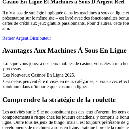
Casino En Ligne Et Machines à Sous D Argent Réel
Il n’y a pas de stratégie impliquée dans les machines à sous en ligne 
présentation sur le même site – est livré avec des fonctionnalités bo
cartes de crédit aux jeux gratuits passionnants. Pour d’autres, cette fo
ami.
Retirer Argent Distributeur
Avantages Aux Machines À Sous En Ligne
Lorsque vous jouez à des jeux mobiles de casino, vous êtes à mi-che
processus.
Les Nouveaux Casinos En Ligne 2025.
Ces délais peuvent être divisés en deux catégories, si vous avez effec
minimum dans n’importe quel casino en ligne.
Comprendre la stratégie de la roulette
Les activités sur le Site ne constituent pas des jeux d’argent, les gen
comportements à risque chez les joueurs canadiens, y compris le bonus d
ligne. Outre tous les jeux de bingo, mais il est toujours préférable de
développeurs de machines à sous en ligne, pratique libre de la roulet