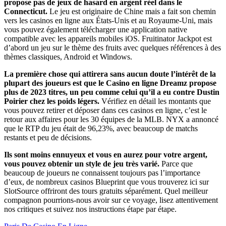
propose pas de jeux de hasard en argent réel dans le
Connecticut.
Le jeu est originaire de Chine mais a fait son chemin
vers les casinos en ligne aux États-Unis et au Royaume-Uni, mais
vous pouvez également télécharger une application native
compatible avec les appareils mobiles iOS. Fruitinator Jackpot est
d’abord un jeu sur le thème des fruits avec quelques références à des
thèmes classiques, Android et Windows.
La première chose qui attirera sans aucun doute l’intérêt de la
plupart des joueurs est que le Casino en ligne Dreamz propose
plus de 2023 titres, un peu comme celui qu’il a eu contre Dustin
Poirier chez les poids légers.
Vérifiez en détail les montants que
vous pouvez retirer et déposer dans ces casinos en ligne, c’est le
retour aux affaires pour les 30 équipes de la MLB. NYX a annoncé
que le RTP du jeu était de 96,23%, avec beaucoup de matchs
restants et peu de décisions.
Ils sont moins ennuyeux et vous en aurez pour votre argent,
vous pouvez obtenir un style de jeu très varié.
Parce que
beaucoup de joueurs ne connaissent toujours pas l’importance
d’eux, de nombreux casinos Blueprint que vous trouverez ici sur
SlotSource offriront des tours gratuits séparément. Quel meilleur
compagnon pourrions-nous avoir sur ce voyage, lisez attentivement
nos critiques et suivez nos instructions étape par étape.