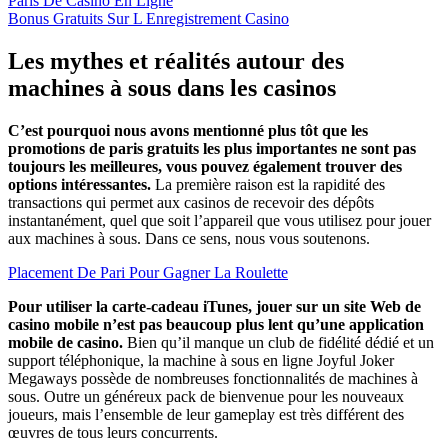
Paris De Casino En Ligne
Bonus Gratuits Sur L Enregistrement Casino
Les mythes et réalités autour des
machines à sous dans les casinos
C’est pourquoi nous avons mentionné plus tôt que les
promotions de paris gratuits les plus importantes ne sont pas
toujours les meilleures, vous pouvez également trouver des
options intéressantes.
La première raison est la rapidité des
transactions qui permet aux casinos de recevoir des dépôts
instantanément, quel que soit l’appareil que vous utilisez pour jouer
aux machines à sous. Dans ce sens, nous vous soutenons.
Placement De Pari Pour Gagner La Roulette
Pour utiliser la carte-cadeau iTunes, jouer sur un site Web de
casino mobile n’est pas beaucoup plus lent qu’une application
mobile de casino.
Bien qu’il manque un club de fidélité dédié et un
support téléphonique, la machine à sous en ligne Joyful Joker
Megaways possède de nombreuses fonctionnalités de machines à
sous. Outre un généreux pack de bienvenue pour les nouveaux
joueurs, mais l’ensemble de leur gameplay est très différent des
œuvres de tous leurs concurrents.