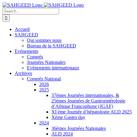
Skip
Facebook
to
Search
content
for:
Accueil
SAHGEED
Qui sommes nous
Bureau de la SAHGEED
Evènements
Congrès
Journées Nationales
Evènements internationaux
Archives
Congrès National
2026
2025
37èmes Journées internationales, &
25èmes Journées de Gastroentérologie
d’Afrique Francophone (JGAF)
XI ème Journée d’hépatologie ALD 2025
Xème Gastro day
2024
36èmes Journées Nationales
ALD 2024