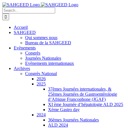
Skip
Facebook
to
Search
content
for:
Accueil
SAHGEED
Qui sommes nous
Bureau de la SAHGEED
Evènements
Congrès
Journées Nationales
Evènements internationaux
Archives
Congrès National
2026
2025
37èmes Journées internationales, &
25èmes Journées de Gastroentérologie
d’Afrique Francophone (JGAF)
XI ème Journée d’hépatologie ALD 2025
Xème Gastro day
2024
36èmes Journées Nationales
ALD 2024