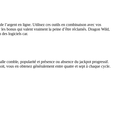
 de l’argent en ligne. Utilisez ces outils en combinaison avec vos
r les bonus qui valent vraiment la peine d’être réclamés. Dragon Wild,
des logiciels car.
alle comble, popularité et présence ou absence du jackpot progressif.
soit, vous en obtenez généralement entre quatre et sept à chaque cycle.