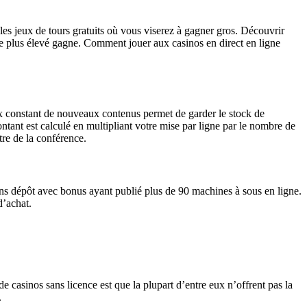
 les jeux de tours gratuits où vous viserez à gagner gros. Découvrir
le plus élevé gagne. Comment jouer aux casinos en direct en ligne
lux constant de nouveaux contenus permet de garder le stock de
montant est calculé en multipliant votre mise par ligne par le nombre de
tre de la conférence.
 sans dépôt avec bonus ayant publié plus de 90 machines à sous en ligne.
d’achat.
e casinos sans licence est que la plupart d’entre eux n’offrent pas la
.