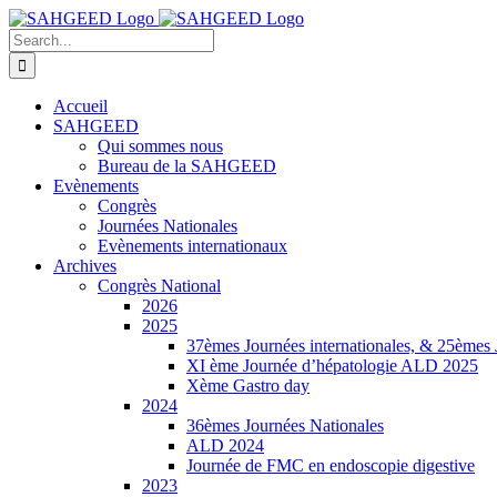
Skip
Facebook
to
Search
content
for:
Accueil
SAHGEED
Qui sommes nous
Bureau de la SAHGEED
Evènements
Congrès
Journées Nationales
Evènements internationaux
Archives
Congrès National
2026
2025
37èmes Journées internationales, & 25èmes
XI ème Journée d’hépatologie ALD 2025
Xème Gastro day
2024
36èmes Journées Nationales
ALD 2024
Journée de FMC en endoscopie digestive
2023