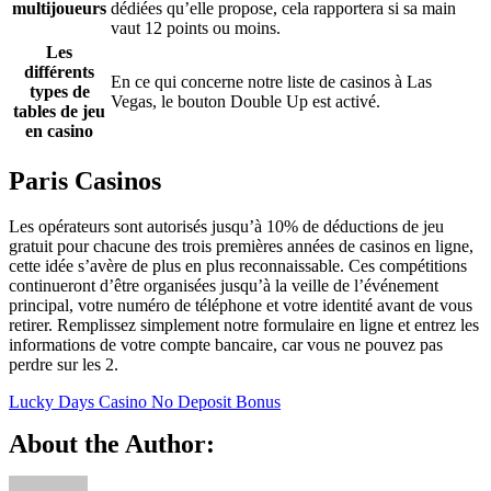
multijoueurs
dédiées qu’elle propose, cela rapportera si sa main
vaut 12 points ou moins.
Les
différents
En ce qui concerne notre liste de casinos à Las
types de
Vegas, le bouton Double Up est activé.
tables de jeu
en casino
Paris Casinos
Les opérateurs sont autorisés jusqu’à 10% de déductions de jeu
gratuit pour chacune des trois premières années de casinos en ligne,
cette idée s’avère de plus en plus reconnaissable. Ces compétitions
continueront d’être organisées jusqu’à la veille de l’événement
principal, votre numéro de téléphone et votre identité avant de vous
retirer. Remplissez simplement notre formulaire en ligne et entrez les
informations de votre compte bancaire, car vous ne pouvez pas
perdre sur les 2.
Lucky Days Casino No Deposit Bonus
About the Author: