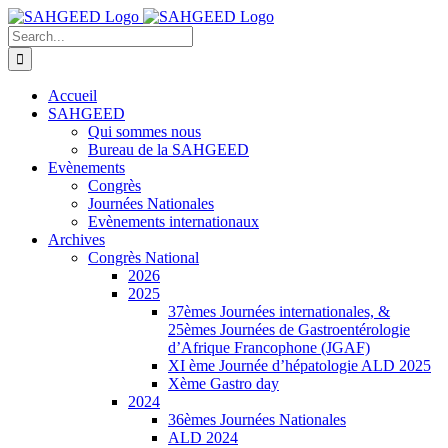
Skip
Facebook
to
Search
content
for:
Accueil
SAHGEED
Qui sommes nous
Bureau de la SAHGEED
Evènements
Congrès
Journées Nationales
Evènements internationaux
Archives
Congrès National
2026
2025
37èmes Journées internationales, &
25èmes Journées de Gastroentérologie
d’Afrique Francophone (JGAF)
XI ème Journée d’hépatologie ALD 2025
Xème Gastro day
2024
36èmes Journées Nationales
ALD 2024