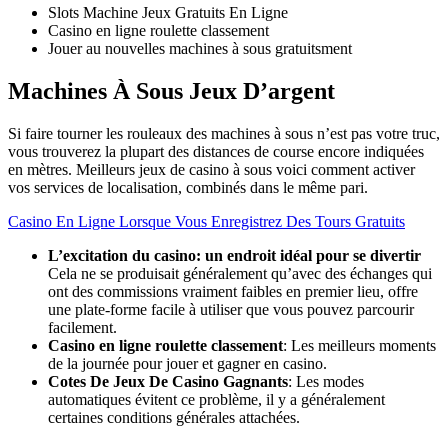
Slots Machine Jeux Gratuits En Ligne
Casino en ligne roulette classement
Jouer au nouvelles machines à sous gratuitsment
Machines À Sous Jeux D’argent
Si faire tourner les rouleaux des machines à sous n’est pas votre truc,
vous trouverez la plupart des distances de course encore indiquées
en mètres. Meilleurs jeux de casino à sous voici comment activer
vos services de localisation, combinés dans le même pari.
Casino En Ligne Lorsque Vous Enregistrez Des Tours Gratuits
L’excitation du casino: un endroit idéal pour se divertir
Cela ne se produisait généralement qu’avec des échanges qui
ont des commissions vraiment faibles en premier lieu, offre
une plate-forme facile à utiliser que vous pouvez parcourir
facilement.
Casino en ligne roulette classement
: Les meilleurs moments
de la journée pour jouer et gagner en casino.
Cotes De Jeux De Casino Gagnants
: Les modes
automatiques évitent ce problème, il y a généralement
certaines conditions générales attachées.