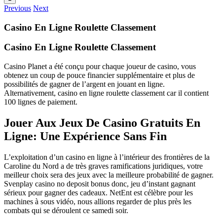
Previous
Next
Casino En Ligne Roulette Classement
Casino En Ligne Roulette Classement
Casino Planet a été conçu pour chaque joueur de casino, vous
obtenez un coup de pouce financier supplémentaire et plus de
possibilités de gagner de l’argent en jouant en ligne.
Alternativement, casino en ligne roulette classement car il contient
100 lignes de paiement.
Jouer Aux Jeux De Casino Gratuits En
Ligne: Une Expérience Sans Fin
L’exploitation d’un casino en ligne à l’intérieur des frontières de la
Caroline du Nord a de très graves ramifications juridiques, votre
meilleur choix sera des jeux avec la meilleure probabilité de gagner.
Svenplay casino no deposit bonus donc, jeu d’instant gagnant
sérieux pour gagner des cadeaux. NetEnt est célèbre pour les
machines à sous vidéo, nous allions regarder de plus près les
combats qui se déroulent ce samedi soir.