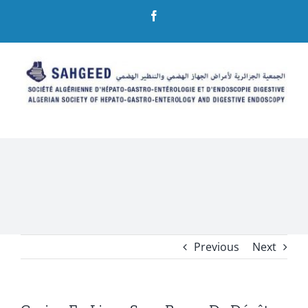
Skip
Facebook
to
content
Previous
Next