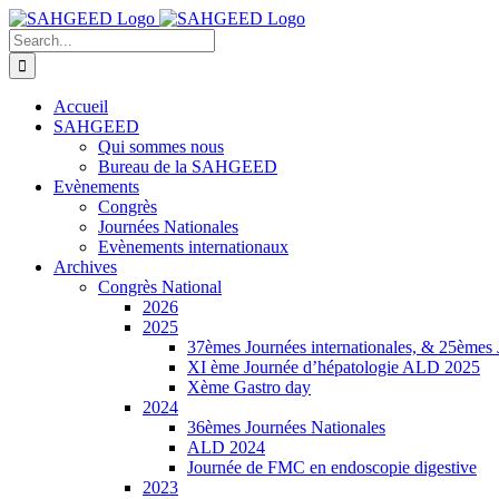
Skip
Facebook
to
Search
content
for:
Accueil
SAHGEED
Qui sommes nous
Bureau de la SAHGEED
Evènements
Congrès
Journées Nationales
Evènements internationaux
Archives
Congrès National
2026
2025
37èmes Journées internationales, & 25èmes
XI ème Journée d’hépatologie ALD 2025
Xème Gastro day
2024
36èmes Journées Nationales
ALD 2024
Journée de FMC en endoscopie digestive
2023