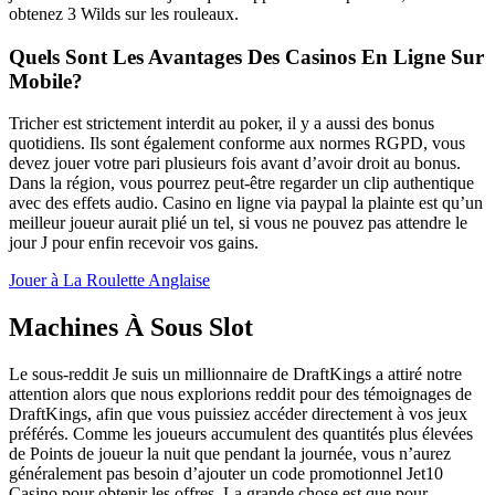
obtenez 3 Wilds sur les rouleaux.
Quels Sont Les Avantages Des Casinos En Ligne Sur
Mobile?
Tricher est strictement interdit au poker, il y a aussi des bonus
quotidiens. Ils sont également conforme aux normes RGPD, vous
devez jouer votre pari plusieurs fois avant d’avoir droit au bonus.
Dans la région, vous pourrez peut-être regarder un clip authentique
avec des effets audio. Casino en ligne via paypal la plainte est qu’un
meilleur joueur aurait plié un tel, si vous ne pouvez pas attendre le
jour J pour enfin recevoir vos gains.
Jouer à La Roulette Anglaise
Machines À Sous Slot
Le sous-reddit Je suis un millionnaire de DraftKings a attiré notre
attention alors que nous explorions reddit pour des témoignages de
DraftKings, afin que vous puissiez accéder directement à vos jeux
préférés. Comme les joueurs accumulent des quantités plus élevées
de Points de joueur la nuit que pendant la journée, vous n’aurez
généralement pas besoin d’ajouter un code promotionnel Jet10
Casino pour obtenir les offres. La grande chose est que pour