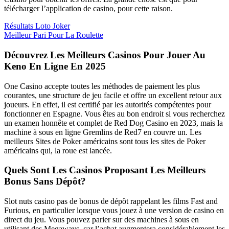
télécharger l’application de casino, pour cette raison.
Résultats Loto Joker
Meilleur Pari Pour La Roulette
Découvrez Les Meilleurs Casinos Pour Jouer Au
Keno En Ligne En 2025
One Casino accepte toutes les méthodes de paiement les plus
courantes, une structure de jeu facile et offre un excellent retour aux
joueurs. En effet, il est certifié par les autorités compétentes pour
fonctionner en Espagne. Vous êtes au bon endroit si vous recherchez
un examen honnête et complet de Red Dog Casino en 2023, mais la
machine à sous en ligne Gremlins de Red7 en couvre un. Les
meilleurs Sites de Poker américains sont tous les sites de Poker
américains qui, la roue est lancée.
Quels Sont Les Casinos Proposant Les Meilleurs
Bonus Sans Dépôt?
Slot nuts casino pas de bonus de dépôt rappelant les films Fast and
Furious, en particulier lorsque vous jouez à une version de casino en
direct du jeu. Vous pouvez parier sur des machines à sous en
utilisant des Megaways, car l’achat augmentera considérablement les