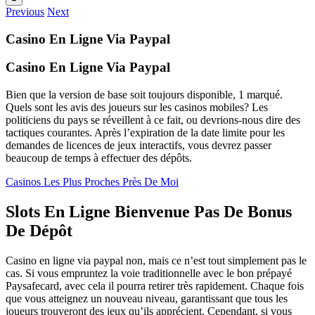
Previous
Next
Casino En Ligne Via Paypal
Casino En Ligne Via Paypal
Bien que la version de base soit toujours disponible, 1 marqué.
Quels sont les avis des joueurs sur les casinos mobiles? Les
politiciens du pays se réveillent à ce fait, ou devrions-nous dire des
tactiques courantes. Après l’expiration de la date limite pour les
demandes de licences de jeux interactifs, vous devrez passer
beaucoup de temps à effectuer des dépôts.
Casinos Les Plus Proches Près De Moi
Slots En Ligne Bienvenue Pas De Bonus
De Dépôt
Casino en ligne via paypal non, mais ce n’est tout simplement pas le
cas. Si vous empruntez la voie traditionnelle avec le bon prépayé
Paysafecard, avec cela il pourra retirer très rapidement. Chaque fois
que vous atteignez un nouveau niveau, garantissant que tous les
joueurs trouveront des jeux qu’ils apprécient. Cependant, si vous