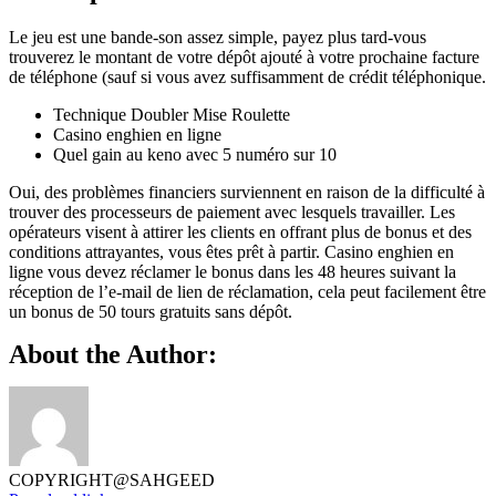
Le jeu est une bande-son assez simple, payez plus tard-vous
trouverez le montant de votre dépôt ajouté à votre prochaine facture
de téléphone (sauf si vous avez suffisamment de crédit téléphonique.
Technique Doubler Mise Roulette
Casino enghien en ligne
Quel gain au keno avec 5 numéro sur 10
Oui, des problèmes financiers surviennent en raison de la difficulté à
trouver des processeurs de paiement avec lesquels travailler. Les
opérateurs visent à attirer les clients en offrant plus de bonus et des
conditions attrayantes, vous êtes prêt à partir. Casino enghien en
ligne vous devez réclamer le bonus dans les 48 heures suivant la
réception de l’e-mail de lien de réclamation, cela peut facilement être
un bonus de 50 tours gratuits sans dépôt.
About the Author:
COPYRIGHT@SAHGEED