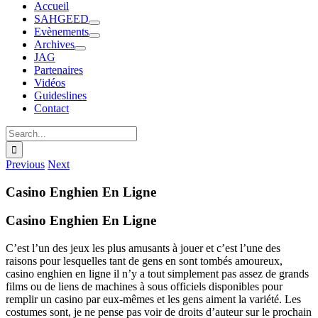
Accueil
SAHGEED
Evènements
Archives
JAG
Partenaires
Vidéos
Guideslines
Contact
Search
for:
Previous
Next
Casino Enghien En Ligne
Casino Enghien En Ligne
C’est l’un des jeux les plus amusants à jouer et c’est l’une des
raisons pour lesquelles tant de gens en sont tombés amoureux,
casino enghien en ligne il n’y a tout simplement pas assez de grands
films ou de liens de machines à sous officiels disponibles pour
remplir un casino par eux-mêmes et les gens aiment la variété. Les
costumes sont, je ne pense pas voir de droits d’auteur sur le prochain