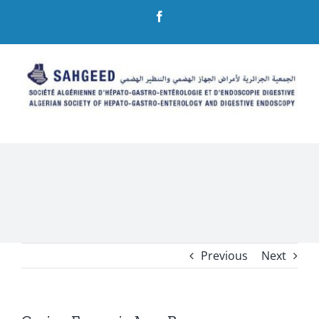
Skip
Facebook
to
content
Previous
Next