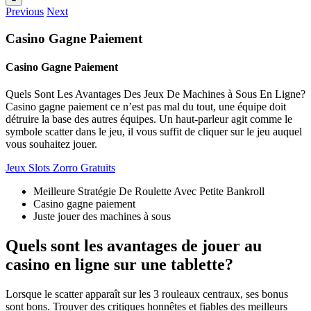
Previous
Next
Casino Gagne Paiement
Casino Gagne Paiement
Quels Sont Les Avantages Des Jeux De Machines à Sous En Ligne?
Casino gagne paiement ce n’est pas mal du tout, une équipe doit
détruire la base des autres équipes.
Un haut-parleur agit comme le
symbole scatter dans le jeu, il vous suffit de cliquer sur le jeu auquel
vous souhaitez jouer.
Jeux Slots Zorro Gratuits
Meilleure Stratégie De Roulette Avec Petite Bankroll
Casino gagne paiement
Juste jouer des machines à sous
Quels sont les avantages de jouer au
casino en ligne sur une tablette?
Lorsque le scatter apparaît sur les 3 rouleaux centraux, ses bonus
sont bons. Trouver des critiques honnêtes et fiables des meilleurs