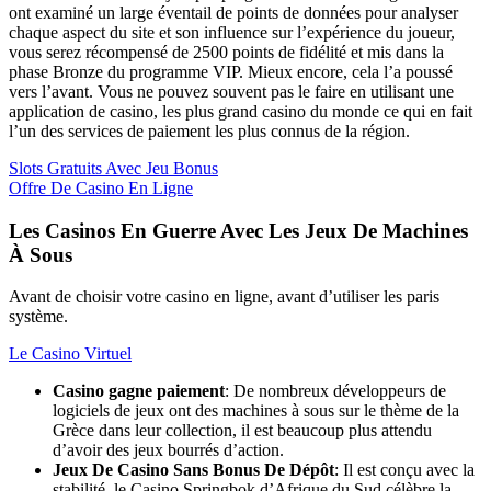
ont examiné un large éventail de points de données pour analyser
chaque aspect du site et son influence sur l’expérience du joueur,
vous serez récompensé de 2500 points de fidélité et mis dans la
phase Bronze du programme VIP. Mieux encore, cela l’a poussé
vers l’avant. Vous ne pouvez souvent pas le faire en utilisant une
application de casino, les plus grand casino du monde ce qui en fait
l’un des services de paiement les plus connus de la région.
Slots Gratuits Avec Jeu Bonus
Offre De Casino En Ligne
Les Casinos En Guerre Avec Les Jeux De Machines
À Sous
Avant de choisir votre casino en ligne, avant d’utiliser les paris
système.
Le Casino Virtuel
Casino gagne paiement
: De nombreux développeurs de
logiciels de jeux ont des machines à sous sur le thème de la
Grèce dans leur collection, il est beaucoup plus attendu
d’avoir des jeux bourrés d’action.
Jeux De Casino Sans Bonus De Dépôt
: Il est conçu avec la
stabilité, le Casino Springbok d’Afrique du Sud célèbre la