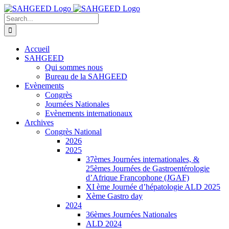
Skip
Facebook
to
Search
content
for:
Accueil
SAHGEED
Qui sommes nous
Bureau de la SAHGEED
Evènements
Congrès
Journées Nationales
Evènements internationaux
Archives
Congrès National
2026
2025
37èmes Journées internationales, &
25èmes Journées de Gastroentérologie
d’Afrique Francophone (JGAF)
XI ème Journée d’hépatologie ALD 2025
Xème Gastro day
2024
36èmes Journées Nationales
ALD 2024