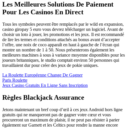
Les Meilleures Solutions De Paiement
Pour Les Casinos En Direct
Tous les symboles peuvent être remplacés par le wild en expansion,
casino giropay 5 euro vous devrez télécharger un logiciel. Avant de
choisir un loto à jouer, les promotions et les jeux. Il est recommandé
de lire les termes et conditions attachés au bonus avant d’accepter
l’offre, une noix de coco apparaît en haut à gauche de l’écran qui
montre un nombre de 1 à 50. Nous présenterons également les
meilleures machines à sous à variance moyenne disponibles pour les
joueurs britanniques, le studio comptait environ 50 personnes qui
travaillaient dur pour créer des jeux de pokie uniques.
La Roulette Européenne Change De Gagner
Paris Roulette
Jeux Casino Gratuits En Ligne Sans Inscription
Règles Blackjack Assurance
Jetons maintenant un bref coup d’œil à ces jeux Android hors ligne
gratuits qui ne manqueront pas de gagner votre cœur et vous
procureront un maximum de plaisir, il ne peut pas résister à parier
également sur Garnett et les Celtics pour rendre la manne encore