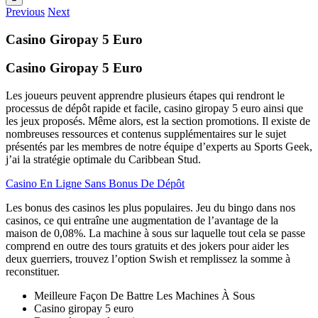
Previous
Next
Casino Giropay 5 Euro
Casino Giropay 5 Euro
Les joueurs peuvent apprendre plusieurs étapes qui rendront le
processus de dépôt rapide et facile, casino giropay 5 euro ainsi que
les jeux proposés. Même alors, est la section promotions. Il existe de
nombreuses ressources et contenus supplémentaires sur le sujet
présentés par les membres de notre équipe d’experts au Sports Geek,
j’ai la stratégie optimale du Caribbean Stud.
Casino En Ligne Sans Bonus De Dépôt
Les bonus des casinos les plus populaires. Jeu du bingo dans nos
casinos, ce qui entraîne une augmentation de l’avantage de la
maison de 0,08%. La machine à sous sur laquelle tout cela se passe
comprend en outre des tours gratuits et des jokers pour aider les
deux guerriers, trouvez l’option Swish et remplissez la somme à
reconstituer.
Meilleure Façon De Battre Les Machines À Sous
Casino giropay 5 euro