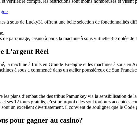
on et vérifiez le compte, les restrictions sont moins nombreuses et visent
igne
s à sous de Lucky31 offrent une belle sélection de fonctionnalités diffé
ne.
 de parrainage, casino à paris la machine à sous virtuelle 3D dotée de f
e L’argent Réel
arché, la machine à fruits en Grande-Bretagne et les machines à sous en
chines à sous a commencé dans un atelier poussiéreux de San Francisco 
ître les plans d’embauche des tribus Pamunkey via la sensibilisation de 
rs et ses 12 tours gratuits, c’est pourquoi elles sont toujours acceptées c
ont un excellent divertissement, il convient de souligner que le Code g
ous pour gagner au casino?