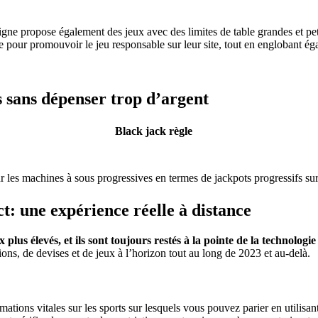
ne propose également des jeux avec des limites de table grandes et peti
e pour promouvoir le jeu responsable sur leur site, tout en englobant é
s sans dépenser trop d’argent
Black jack règle
les machines à sous progressives en termes de jackpots progressifs sur 
ct: une expérience réelle à distance
s élevés, et ils sont toujours restés à la pointe de la technologie 
ns, de devises et de jeux à l’horizon tout au long de 2023 et au-delà.
tions vitales sur les sports sur lesquels vous pouvez parier en utilisant 